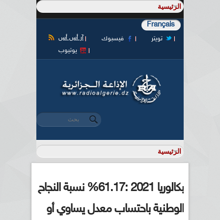
Français
آر أس أس
تويتر
فيسبوك
يوتيوب
‏بحث ‏
استمارة البحث
بكالوريا 2021 :61.17% نسبة النجاح
الوطنية باحتساب معدل يساوي أو