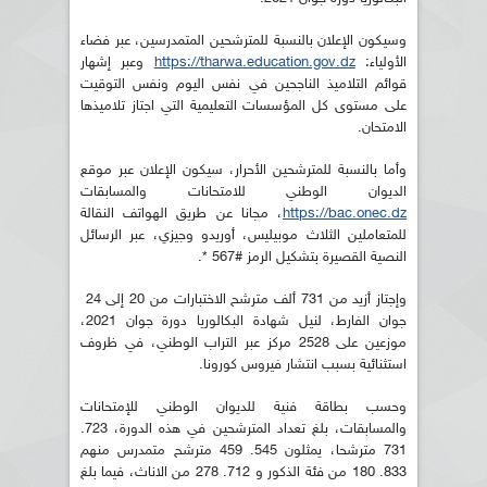
وسيكون الإعلان بالنسبة للمترشحين المتمدرسين، عبر فضاء
الأولياء:
https://tharwa.education.gov.dz
وعبر إشهار
قوائم التلاميذ الناجحين في نفس اليوم ونفس التوقيت
على مستوى كل المؤسسات التعليمية التي اجتاز تلاميذها
الامتحان.
وأما بالنسبة للمترشحين الأحرار، سيكون الإعلان عبر موقع
الديوان الوطني للامتحانات والمسابقات
https://bac.onec.dz
، مجانا عن طريق الهواتف النقالة
للمتعاملين الثلاث موبيليس، أوريدو وجيزي، عبر الرسائل
النصية القصيرة بتشكيل الرمز #567 *.
وإجتاز أزيد من 731 ألف مترشح الاختبارات من 20 إلى 24
جوان الفارط، لنيل شهادة البكالوريا دورة جوان 2021،
موزعين على 2528 مركز عبر التراب الوطني، في ظروف
استثنائية بسبب انتشار فيروس كورونا.
وحسب بطاقة فنية للديوان الوطني للإمتحانات
والمسابقات، بلغ تعداد المترشحين في هذه الدورة، 723.
731 مترشحا، يمثلون 545. 459 مترشح متمدرس منهم
833. 180 من فئة الذكور و 712. 278 من الاناث، فيما بلغ