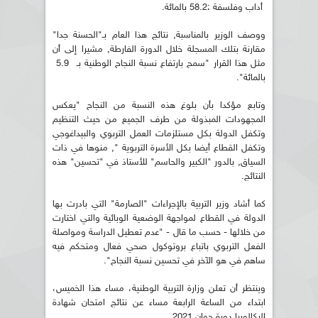
أداب وفلسفة :58.2 بالمائة.
ووصف الوزير بالمناسبة, نتائج هذا العام بـ"الحسنة جدا"
مقارنة بتلك المسجلة خلال الدورة الفارطة, مشيرا إلى أن
مثل هذا القرار "سمح بارتفاع نسبة النجاح الوطنية بـ 5.9
بالمائة".
وتابع مؤكدا بأن بلوغ هذه النسبة من النجاح "يعكس
المجهودات المبذولة من طرف الجميع من حيث التنظيم
وتكفل الدولة بكل مستلزمات العمل التربوي والبيداغوجي
وتكفل القطاع أيضا بكل الأسرة التربوية ", منوها في ذات
السياق, بالدور "الكبير والحاسم" للأستاذ في "تحسين" هذه
النتائج.
كما أشاد وزير التربية بالإجراءات "الصارمة" التي بادرت بها
الدولة في القطاع لمواجهة الوضعية الوبائية والتي اختارت
من خلالها - حسب ما قال - "عدم تعطيل الدراسة ومواصلة
الفعل التربوي باتباع بروتوكول صحي فعال ومتحكم فيه
ساهم في هو الآخر في تحسين نسبة النجاح".
وينتظر أن تعلن وزارة التربية الوطنية، مساء هذا الخميس،
ابتداء من الساعة الرابعة مساء عن نتائج امتحان شهادة
البكالوريا دورة جوان 2021.