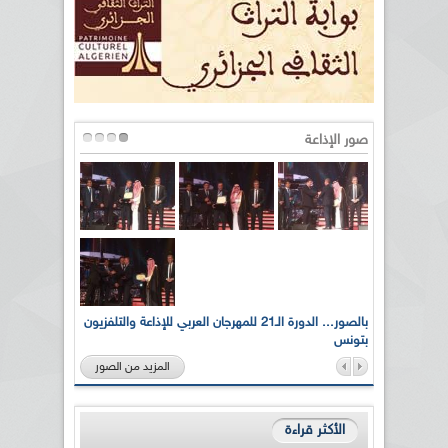
صور الإذاعة
لى أرواح
بالصور... الدورة الـ21 للمهرجان العربي للإذاعة والتلفزيون
بتونس
المزيد من الصور
الأكثر قراءة