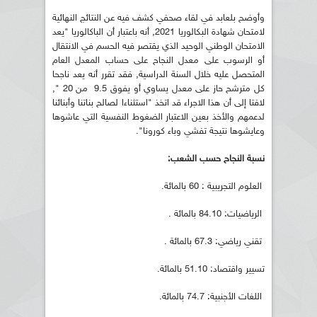
وأوضح بلعابد في لقاء صحفي كشف فيه عن النتائج النهائية
لامتحان شهادة البكالوريا 2021, أنه باعتبار أن الباكالوريا "يعد
الامتحان الوطني الوحيد الذي يقتصر فيه الحسم في الانتقال
أو الرسوب على معدل النجاح على حساب المعدل العام
المتحصل عليه خلال السنة الدراسية, فقد تقرر أنه يعد ناجحا
كل مترشح حاز على معدل يساوي أو يفوق 9.5 من 20 ",
لافتا إلى أن هذا الاجراء قد اتخذ "استثناءا لصالح بناتنا وأبنائنا
لدعمهم والأخذ بعين الاعتبار الضغوط النفسية التي عاشوها
وعايشوها نتيجة تفشي وباء كورونا".
نسبة النجاح حسب الشعب:
العلوم التجريبية : 60 بالمائة.
الرياضيات: 84.10 بالمائة .
تقني رياضي: 67.3 بالمائة .
تسيير واقتصاد: 51.10 بالمائة.
اللغات الأجنبية: 74.7 بالمائة.