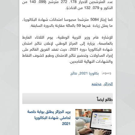
عدد المترشحين الاحرار 178. 272 مترشح (099. 140 من
الذكور و 079. 132 من الاناث).
كما إجتاز 5084 مترشحا محبوسا امتحانات شهادة البكالوريا،
ما يمثل زيادة قدرها 59 بالمائة مقارنة بالدورة السابقة.
للإشارة قام وزير التربية الوطنية، يوم الثلاثاء الفارط
بالعاصمة، بزيارة إلى المركز الوطني لإعلان نتائج امتحان
شهادة البكالوريا دورة 2021، حيث تفقد الفريق القائم على
إجراء المداولات وتحضير نتائج الامتحان وطبع كشوف النقاط
والشهادات النهائية للناجحين.
وسوم:
,
بكالوريا 2021
نتائج
الجزائر
,
مجتمع
طالع ايضاً
بريد الجزائر يطلق بوابة خاصة
لحاملي شهادة البكالوريا
2021