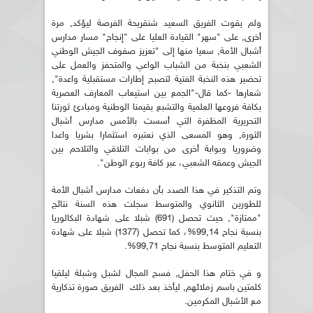
ولم يقوت الفريق السعيد شنقريحة الفرصة ليؤكد, مرة
أخرى, على "سهر" القيادة العليا على "إنجاح" مسار مدارس
أشبال الأمة, سعيا منها إلى "تعزيز صفوف الجيش الوطني
الشعبي بنخبة من الشباب الواعي والمتحفز والعمل على
تحضير هذه النخبة الفتية لتصبح إطارات مستقبلية واعدة",
شعارها -كما قال-"الجمع بين استيعاب المعارف العصرية
بكافة فروعها العلمية والتشبع بقيمنا الوطنية ومبادئ ثورتنا
التحريرية المظفرة التي أسست بالأمس مدارس أشبال
الثورة, وهو المسعى الذي نعتبره استثمارا بشريا واعدا
وضروريا وبوابة أخرى من بوابات التلاقي والتلاحم بين
الجيش وعمقه الشعبي، عبر كافة ربوع الوطن".
وتم التذكير في هذا الصدد بأن دفعات مدارس أشبال الأمة
للطورين الثانوي والمتوسط سجلت هذه السنة نتائج
"ممتازة", حيث تحصل (691) شبلا على شهادة البكالوريا
بنسبة نجاح 99,14%، كما تحصل (1377) شبلا على شهادة
التعليم المتوسط بنسبة نجاح 99,71%.
و في ختام هذا الحفل, فسح المجال لشبل وشبلة ليلقيا
كلمتين باسم زملائهم, ليأخذ بعد ذلك الفريق صورة تذكارية
مع الأشبال المكرمين.