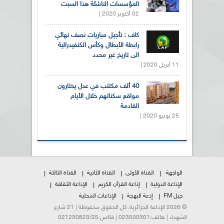
المؤسسات الناشئة هذا السبت
02 أكتوبر 2020 |
كاف : تأجيل مباريات نصف نهائي
رابطة الأبطال وكأس الكنفيدرالية
الى تاريخ غير محدد
11 أبريل 2020 |
40 ألف مكتتب في عدل يختارون
مواقع سكناتهم خلال الأيام
القادمة
25 يونيو 2020 |
الواجهة
القناة الأولى
القناة الثانية
القناة الثالثة
الإذاعة الدولية
إذاعة القرآن الكريم
الإذاعة الثقافة
جيل FM
إذعة البهجة
الإذاعات المحلية
© 2026 الإذاعة الجزائرية. كل الحقوق محفوظة | 21 شارع
الشهداء | هاتف:023500301 | فاكس:021230823/25