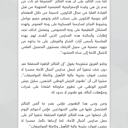
كما جدد التأكيد على أن هذه النتائج "المشرفة لم تأت من
عدم بل هي وليدة الإستراتيجية المتبصرة المنتهجة من قبل
القيادة العليا في مجال التكوين, لاسيما من خلال الاهتمام
أكثر بنوعية التكوين على حساب الكم وتوفير جميع عوامل
وشروط النجاح لمدارسنا العسكرية على وجه العموم, ولهذه
المشاتل التعليمية على وجه الخصوص, وبفضل كذلك تجند
إطارات وأساتذة هذه المدارس الذين أتقدم لهم بهذه
المناسبة بأسمى آيات الشكر والعرفان, على ما بذلوه من
جهود مضنية في سبيل الارتقاء بمستوى التحصيل العلمي
لأشبال الأمة إلى مداه المنشود".
وتابع الفريق شنقريحة يقول "إن النتائج الباهرة المحققة تعد
دون شك تحفيزا أخر لجعل مدارس أشبال الأمة مصدرا لا
ينضب لموارد بشرية عالية التأهيل وكاملة المواصفات",
مشيرا الى أن "طموح الجيش الوطني الشعبي, سليل جيش
التحرير الوطني في تطوير مكوناته اعتمادا على قدرات
ومؤهلات أبنائه, هو طموح لا حدود له.
ومن وحي هذا الطموح, فإنني بقدر ما أثمن النتائج
المتحصل عليها في هاتين الشهادتين, فإنني أدعوكم اليوم
بأن تجعلوا من هذه النتائج الباهرة المحققة تحفيزا آخر على
جعل مدارس أشبال الأمة، كما أردناها دائما, مصدرا لا
ينضب لموارد بشرية عالية التأهيل وكاملة المواصفات".