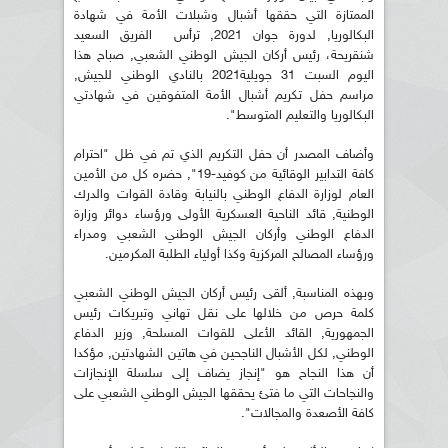
الممتازة التي حققها أشبال وشبلات الأمة في شهادة
البكالوريا, لدورة جوان 2021, ترأس الفريق السعيد
شنقريحة، رئيس أركان الجيش الوطني الشعبي, صباح هذا
اليوم السبت 31 جويلية2021 بالنادي الوطني للجيش,
مراسم حفل تكريم أشبال الأمة المتفوقين في شهادتي
البكالوريا والتعليم المتوسط".
وأضاف المصدر أن حفل التكريم الذي تم في ظل "احترام
كافة التدابير الوقائية من كوفيد-19", حضره كل من الأمين
العام لوزارة الدفاع الوطني بالنيابة وقادة القوات والدرك
الوطنية, قائد الناحية العسكرية الأولى ورؤساء دوائر وزارة
الدفاع الوطني وأركان الجيش الوطني الشعبي ومدراء
ورؤساء المصالح المركزية وكذا أولياء الطلبة المكرمين.
وبهذه المناسبة, ألقى رئيس أركان الجيش الوطني الشعبي
كلمة حرص من خلالها على نقل تهاني وتبريكات رئيس
الجمهورية, القائد الأعلى للقوات المسلحة, وزير الدفاع
الوطني, لكل الأشبال الناجحين في هاتين الشهادتين, مؤكدا
أن هذا النجاح هو "إنجاز يضاف إلى سلسلة الإنجازات
والنجاحات التي ما فتئ يحققها الجيش الوطني الشعبي على
كافة الأصعدة والمجالات".