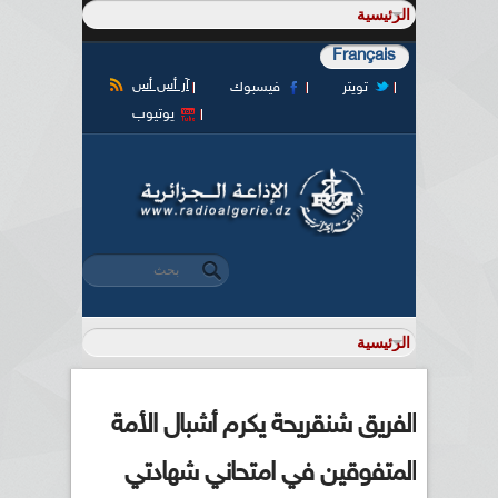
Français
آر أس أس
تويتر
فيسبوك
يوتيوب
‏بحث ‏
استمارة البحث
الفريق شنقريحة يكرم أشبال الأمة
المتفوقين في امتحاني شهادتي