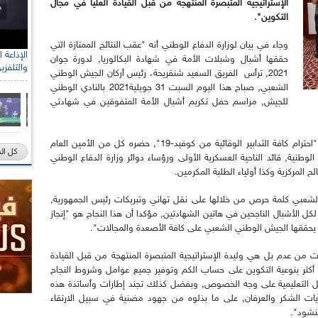
الإستراتيجية المتبصرة المنتهجة من قبل القيادة العليا في مجال
التكوين".
وجاء في بيان لوزارة الدفاع الوطني أنه "عقب النتائج الممتازة التي
حققها أشبال وشبلات الأمة في شهادة البكالوريا, لدورة جوان
والتلفزي
2021, ترأس الفريق السعيد شنقريحة، رئيس أركان الجيش الوطني
الشعبي, صباح هذا اليوم السبت 31 جويلية2021 بالنادي الوطني
للجيش, مراسم حفل تكريم أشبال الأمة المتفوقين في شهادتي
وأضاف المصدر أن حفل التكريم الذي تم في ظل "احترام كافة التدابير الوقائية من كوفيد-19", حضره كل من الأمين العام
كل ال
الوطنية, قائد الناحية العسكرية الأولى ورؤساء دوائر وزارة الدفاع الوطني
المركزية وكذا أولياء الطلبة المكرمين.
الشعبي كلمة حرص من خلالها على نقل تهاني وتبريكات رئيس الجمهورية,
لكل الأشبال الناجحين في هاتين الشهادتين, مؤكدا أن هذا النجاح هو "إنجاز
 يحققها الجيش الوطني الشعبي على كافة الأصعدة والمجالات".
أت من عدم بل هي وليدة الإستراتيجية المتبصرة المنتهجة من قبل القيادة
م أكثر بنوعية التكوين على حساب الكم وتوفير جميع عوامل وشروط النجاح
تل التعليمية على وجه الخصوص, وبفضل كذلك تجند إطارات وأساتذة هذه
يات الشكر والعرفان, على ما بذلوه من جهود مضنية في سبيل الارتقاء
نشود".