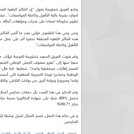
وتابع الفريق شنقريحة يقول "إن النتائج الباهرة 
لموارد بشرية عالية التأهيل وكاملة المواصفات", 
تطوير مكوناته اعتمادا على قدرات ومؤهلات أبنائه, 
ومن وحي هذا الطموح, فإنني بقدر ما أثمن النتائج 
هذه النتائج الباهرة المحققة تحفيزا آخر على جعل م
التأهيل وكاملة المواصفات".
ولم يقوت الفريق السعيد شنقريحة الفرصة ليؤكد, مرة
سعيا منها إلى "تعزيز صفوف الجيش الوطني الشعبي 
لتصبح إطارات مستقبلية واعدة", شعارها -كما قال-"ا
الوطنية ومبادئ ثورتنا التحريرية المظفرة التي أس
واعدا وضروريا وبوابة أخرى من بوابات التلاقي والت
وتم التذكير في هذا الصدد بأن دفعات مدارس أشبال
نجاح 99,71%.
و في ختام هذا الحفل, فسح المجال لشبل وشبلة ليلقي
المكرمين.
وسوم:
,
,
الجيش الوطني الشعبي
أشبال الأمة
بكالوريا 2021