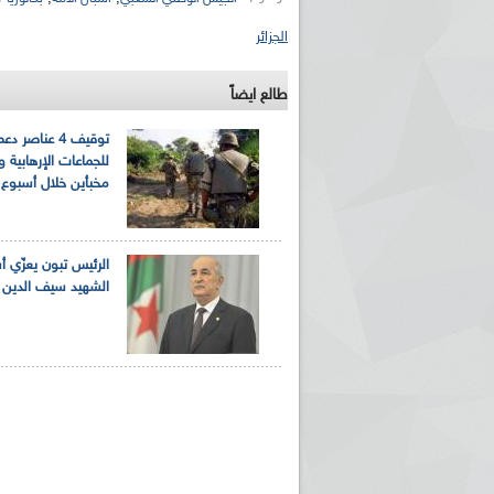
الجزائر
طالع ايضاً
توقيف 4 عناصر دع
للجماعات الإرهابية و
مخبأين خلال أسبوع
ريم الإذاعة الجزائرية للرياضيين البارالمبيين المتوجين
بالصور... اللقاء الوطني لمديري الإذ
اليات في طوكيو
حول مرافقة وتغطية الإنتخابات المحلية لـ27 نوفمب
الرئيس تبون يعزّي أ
الشهيد سيف الدين