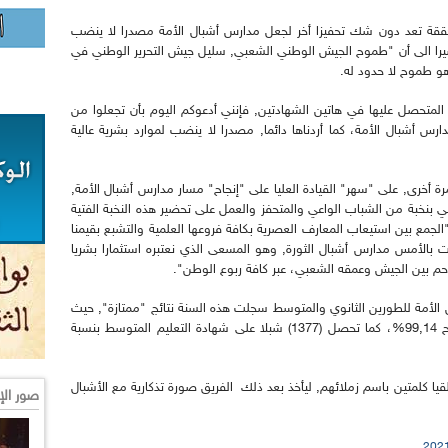
المحققة تعد دون شك تحفيزا أخر لجعل مدارس أشبال الأمة مصدرا لا ينضب
مشيرا الى أن "طموح الجيش الوطني الشعبي, سليل جيش التحرير الوطني في
هو طموح لا حدود له.
المتحصل عليها في هاتين الشهادتين, فإنني أدعوكم اليوم بأن تجعلوا من
دارس أشبال الأمة، كما أردناها دائما, مصدرا لا ينضب لموارد بشرية عالية
 أخرى, على "سهر" القيادة العليا على "إنجاح" مسار مدارس أشبال الأمة,
بنخبة من الشباب الواعي والمتحفز والعمل على تحضير هذه النخبة الفتية
لجمع بين استيعاب المعارف العصرية بكافة فروعها العلمية والتشبع بقيمنا
ست بالأمس مدارس أشبال الثورة, وهو المسعى الذي نعتبره استثمارا بشريا
لاحم بين الجيش وعمقه الشعبي، عبر كافة ربوع الوطن".
 الأمة للطورين الثانوي والمتوسط سجلت هذه السنة نتائج "ممتازة", حيث
تحصل (691) شبلا على شهادة البكالوريا بنسبة نجاح 99,14%، كما تحصل (1377) شبلا على شهادة التعليم المتوسط بنسبة
ا كلمتين باسم زملائهم, ليأخذ بعد ذلك الفريق صورة تذكارية مع الأشبال
صور الإ