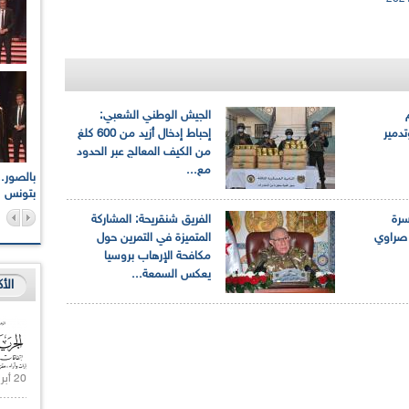
م
الجيش الوطني الشعبي:
تدمير
إحباط إدخال أزيد من 600 كلغ
من الكيف المعالج عبر الحدود
مع...
اعات الوطنية والجهوية
الإذاعة الجزائرية تقف دقيقة صمت ترحما على أرواح شهداء
ر 2021
17 أكتوبر 1961
بتونس
سرة
الفريق شنقريحة: المشاركة
 صراوي
المتميزة في التمرين حول
مكافحة الإرهاب بروسيا
يعكس السمعة...
الأ
20 أبريل 2021 |