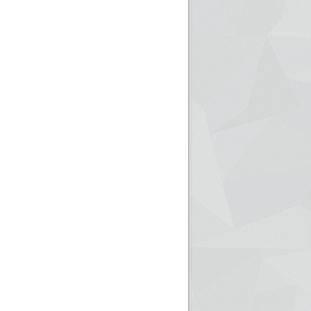
ريم الإذاعة الجزائرية للرياضيين البارالمبيين المتوجين
بالصور... اللقاء الوطني لمديري الإذ
اليات في طوكيو
حول مرافقة وتغطية الإنتخابات المحلية لـ27 نوفمب