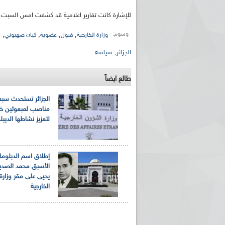
للإشارة كانت تقارير اعلامية قد كشفت امس السبت،
وسوم:
,
,
,
,
وزارة الخارجية
قبول
عضوية
كيان صهيوني
ا
الجزائر
,
سياسة
طالع ايضاً
الجزائر تستحدث سبع
مناصب لمبعوثين خ
لتعزيز نشاطها الديب
إطلاق اسم الدبلوم
الأسبق محمد الصدي
يحيى على مقر وزارة
الخارجية