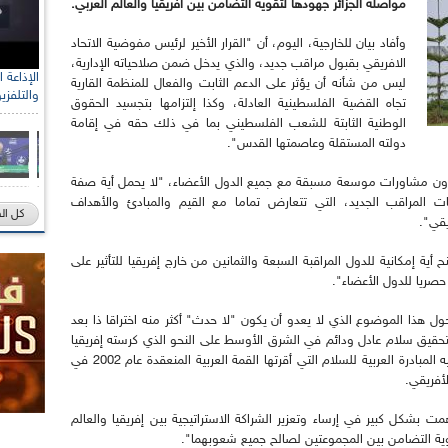
مواصلة الجزائر جهودها لتقوية التضامن بين افريقيا والعالم العربي.
وأفاد بيان للخارجية، اليوم، أن "القرار الأخير لرئيس مفوضية الاتحاد
الافريقي بقبول مراقب جديد، والذي يدخل ضمن صلاحياته الإدارية،
ليس من شأنه أن يؤثر على الدعم الثابت والفعال للمنظمة القارية
والتلفزي
تجاه القضية الفلسطينية العادلة، وكذا إلتزامها بتجسيد الحقوق
الوطنية الثابتة للشعب الفلسطيني بما في ذلك حقه في إقامة
دولته المستقلة وعاصمتها القدس".
خذ دون مشاورات موسعة مسبقة مع جميع الدول الأعضاء، "لا يحمل أية صفة
 المراقب الجديد، التي تتعارض تماما مع القيم والمبادئ والأهداف
كل ال
يقي".
ح أية إمكانية للدول المراقبة السبعة والثمانين من خارج إفريقيا للتأثير على
حصريا للدول الأعضاء".
ول هذا الموضوع الذي لا يعدو أن يكون "لا حدث" أكثر منه اختراقا ذا بعد
 لتحقيق سلام عادل ودائم في الشرق الأوسط على النحو الذي كرسته إفريقيا
والمجتمع الدولي بأسره، وعلى النحو الذي نصت عليه المبادرة العربية للسلام التي أقرتها القمة العربية المنعقدة عام 2002 في
أفريقي.
همت بشكل كبير في إرساء وتعزير الشراكة الاستراتيجية بين إفريقيا والعالم
ية التضامن بين المجموعتين لصالح جميع شعوبهما".