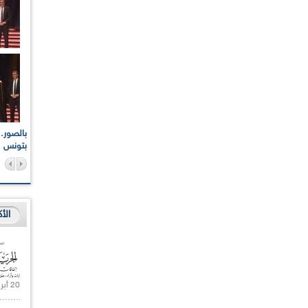
اعات الوطنية والجهوية
الإذاعة الجزائرية تقف دقيقة صمت ترحما على أرواح شهداء
ر 2021
17 أكتوبر 1961
بتونس
الأ
20 أبريل 2021 |