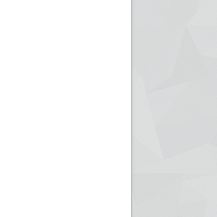
ريم الإذاعة الجزائرية للرياضيين البارالمبيين المتوجين
بالصور... اللقاء الوطني لمديري الإذ
اليات في طوكيو
حول مرافقة وتغطية الإنتخابات المحلية لـ27 نوفمب