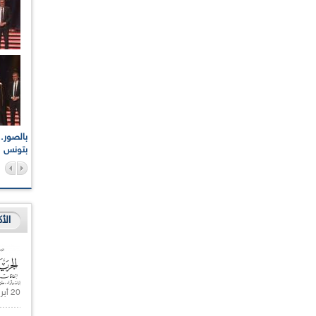
اعات الوطنية والجهوية
الإذاعة الجزائرية تقف دقيقة صمت ترحما على أرواح شهداء
ر 2021
17 أكتوبر 1961
بتونس
الأ
20 أبريل 2021 |