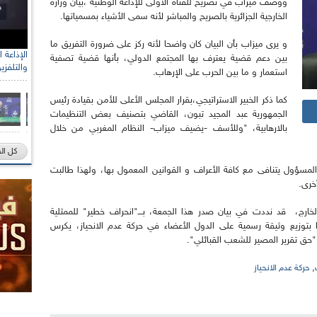
ووصف ميزاب في تصريح للقناة الأولى للإذاعة الوطنية ،بيان وزارة
الخارجية الجزائرية بالصريح والمباشر لأنه سمى الأشياء بمسمياتها.
و يرى ميزاب بأن البيان كان واضحا لأنه ركز على ضرورة التفريق ما
بين دعم قضية يعترف بها المجتمع الدولي، بأنها قضية تصفية
والتلفزي
استعمار و ما بين الحرب على الإرهاب.
كما ذكر الخبير الاستراتيجي،بقرار المجلس الأعلى للأمن بقيادة رئيس
الجمهورية عبد المجيد تبون، القاضي بتصنيف بعض التنظيمات
بالارهابية، "وللأسف -يضيف ميزاب- النظام المغربي من خلال
كل ال
المسؤول يتنافى مع كافة الأعراف و القوانين المعمول بها، ولهذا طالبت
 أخرى.
الخارج، قد نددت في بيان صدر هذا الجمعة، بـــ"انحراف خطير" للممثلية
ا بتوزيع وثيقة رسمية على الدول الأعضاء في حركة عدم الانحياز، يكرس
 "حق تقرير المصير للشعب القبائلي".
,
حركة عدم الانحياز