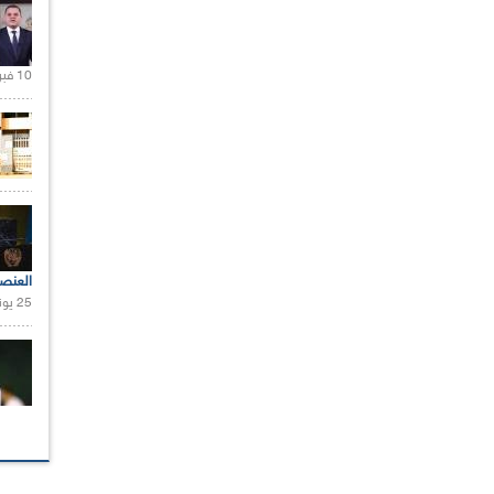
10 فبراير 2021 |
العنص
25 يونيو 2021 |