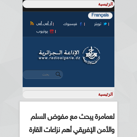
Français
آر أس أس
تويتر
فيسبوك
يوتيوب
‏بحث ‏
استمارة البحث
لعمامرة يبحث مع مفوض السلم
والأمن الإفريقي أهم نزاعات القارة