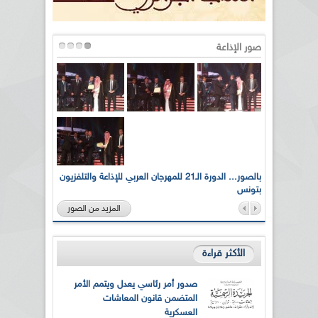
صور الإذاعة
لى أرواح
بالصور... الدورة الـ21 للمهرجان العربي للإذاعة والتلفزيون
بتونس
المزيد من الصور
الأكثر قراءة
صدور أمر رئاسي يعدل ويتمم الأمر
المتضمن قانون المعاشات
العسكرية