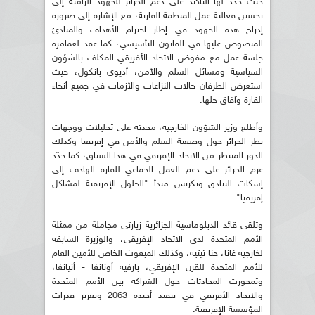
حيث جدّد لها التأكيد على دعم الجزائر للجهود الرامية إلى
تحسين فعالية عمل المنظمة القارية، مع الإشارة إلى ضرورة
إدراج هذه الجهود في إطار احترام الأهداف والمبادئ
المنصوص عليها في القانون التأسيسي، كما عقد لعمامرة
جلسة عمل مع مفوض الاتحاد الأفريقي المكلف بالشؤون
السياسية ومسائل السلم والأمن، أديوي بانكول، حيث
استعرض الطرفان حالات النزاعات والأزمات في جميع أنحاء
القارة وآفاق حلها.
وأطلع وزير الشؤون الخارجية، محدثه على تحليلات ووجهات
نظر الجزائر حول وضعية السلم والأمن في إفريقيا وكذلك
الدور المنتظر من الاتحاد الإفريقي في هذا السياق، كما جدّد
عزم الجزائر على دعم العمل الجماعي للقارة الهادف إلى
إسكات البنادق وتكريس مبدأ "الحلول الإفريقية لمشاكل
إفريقيا".
وتلقى قائد الدبلوماسية الجزائرية زيارتي مجاملة من ممثلة
الأمم المتحدة لدى الاتحاد الإفريقي، والوزيرة السابقة
لخارجية غانا، حنا تيتيه، وكذلك المبعوث الخاص للأمين العام
للأمم المتحدة للقرن الإفريقي، بارفيه أونانغا - أنيانغا،
وتمحورت المحادثات حول الشراكة بين الأمم المتحدة
والاتحاد الأفريقي في تنفيذ أجندة 2063 وتعزيز قدرات
المؤسسة الإفريقية.