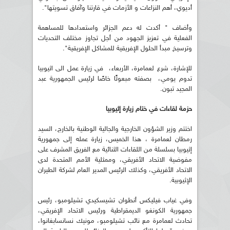
أديوي، أهم النزاعات و الأزمات في قارتنا وآفاق تسويتها".
وأضاف " أكدت له دعم الجزائر واستعدادها للمساهمة
الفعلية في تعزيز الجهود من أجل تجاوز مختلف التحديات
وترسيخ مبدأ الحلول الإفريقية للمشاكل الإفريقية".
للإشارة، شرع لعمامرة، الأربعاء، في زيارة عمل الى اثيوبيا
تدوم يومي، بصفته مبعوثًا خاصًا لرئيس الجمهورية عبد
المجيد تبون.
حزمة لقاءات في ختام زيارة إثيوبيا
اختتم وزير الشؤون الخارجية والجالية الوطنية بالخارج، السيد
رمطان لعمامرة ، هذا الخميس، زيارة عمله إلى جمهورية
إثيوبيا بسلسلة من اللقاءات الثنائية مع الفريق المشرف على
مفوضية الاتحاد الأفريقي، وممثلية الأمم المتحدة لدى
الاتحاد الأفريقي، وكذلك الرئيس المدير العام لشركة الطيران
الإثيوبية.
وفي غياب فيليكس أنطوان تشيسكيدي تشيلومبو، رئيس
جمهورية الكونغو الديمقراطية ورئيس الاتحاد الإفريقي،
تحادث لعمامرة مع نائب تشيلومبو، مونيك نسانسابغانوا،