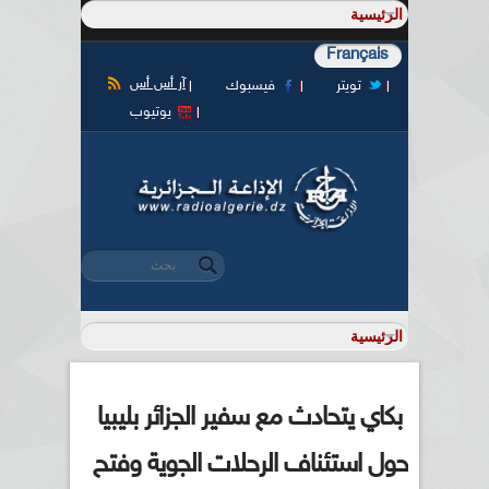
Français
آر أس أس
تويتر
فيسبوك
يوتيوب
‏بحث ‏
استمارة البحث
بكاي يتحادث مع سفير الجزائر بليبيا
حول استئناف الرحلات الجوية وفتح