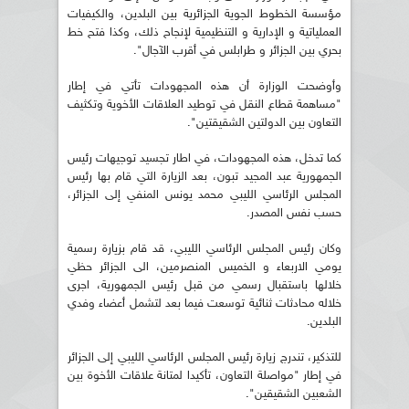
مؤسسة الخطوط الجوية الجزائرية بين البلدين، والكيفيات
العملياتية و الإدارية و التنظيمية لإنجاح ذلك، وكذا فتح خط
بحري بين الجزائر و طرابلس في أقرب الآجال".
وأوضحت الوزارة أن هذه المجهودات تأتي في إطار
"مساهمة قطاع النقل في توطيد العلاقات الأخوية وتكثيف
التعاون بين الدولتين الشقيقتين".
كما تدخل، هذه المجهودات، في اطار تجسيد توجيهات رئيس
الجمهورية عبد المجيد تبون، بعد الزيارة التي قام بها رئيس
المجلس الرئاسي الليبي محمد يونس المنفي إلى الجزائر،
حسب نفس المصدر.
وكان رئيس المجلس الرئاسي الليبي، قد قام بزيارة رسمية
يومي الاربعاء و الخميس المنصرمين، الى الجزائر حظي
خلالها باستقبال رسمي من قبل رئيس الجمهورية، اجرى
خلاله محادثات ثنائية توسعت فيما بعد لتشمل أعضاء وفدي
البلدين.
للتذكير، تندرج زيارة رئيس المجلس الرئاسي الليبي إلى الجزائر
في إطار "مواصلة التعاون، تأكيدا لمتانة علاقات الأخوة بين
الشعبين الشقيقين".