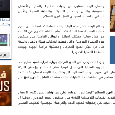
وشمل الوفد ممثلين عن وزارات الداخلية والتجارة والأشغال
العمومية والنقل ومصالح الجمارك والحماية المدنية والأمن
الوطني والمجمع العمومي للنقل البري للبضائع.
والتلفزي
واطلع الوفد خلال هذه الزيارة رفقة السلطات المحلية على مدى
جاهزية المعبر تحسبا لإعادة فتحه أمام النشاط التجاري في القريب
من خلال معاينة مختلف المرافق والهياكل القاعدية على مستوى
هذه المنشأة الحدودية والتي تخضع لعمليات تهيئة وتأهيل واسعة
على غرار مركز العبور الجمركي ومفتشية مراقبة الجودة ووحدة
السلامة الصحية الحدودية.
كل ال
وبهذا الخصوص ثمن المدير المركزي بوزارة التجارة السيد سليم عباد
الجهود المحلية التي تبذل لترقية مناخ الإستثمار وإنعاش الحركة
لسياق الى ضرورة توفير كافة الوسائل والشروط اللازمة لضمان بيئة نشاط
ما يساهم في إستقطاب إستثمارات منتجة بمنطقة التبادل التجاري تعزز من
البري للبضائع ''لوجترانس'' بوعلام كيني عن ارتياحه لمدى تقدم الأشغال
قديم الخدمات اللوجستية اللازمة على مستوى المعبر الحدودي، مؤكدا أن
ني مجند بكل إمكانياته لتقديم الدعم والمرافقة اللوجستية لعمليات التصدير