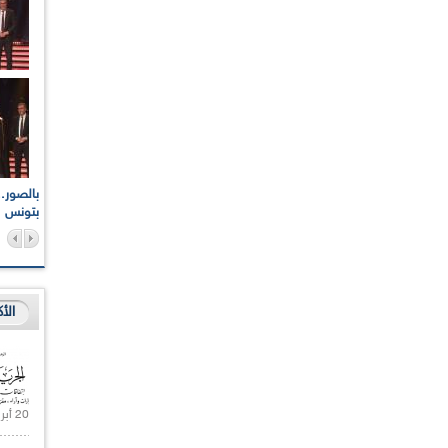
اعات الوطنية والجهوية
الإذاعة الجزائرية تقف دقيقة صمت ترحما على أرواح شهداء
ر 2021
17 أكتوبر 1961
بتونس
الأ
20 أبريل 2021 |