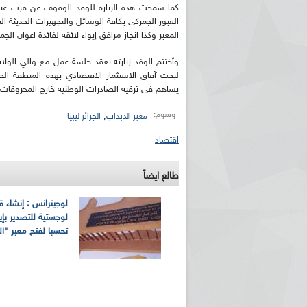
كما سمحت هذه الزيارة للوفد الوقوف عن قرب عند
العبور الجمركي بكافة الوسائل والتجهيزات الحديثة ا
المعبر وكذا انجاز مرافق إيواء لائقة لفائدة اعوان الج
وأختتم الوفد زيارته بعقد جلسة عمل مع والي الولا
لبحث آفاق الاستثمار الاقتصادي بهذه المنطقة ال
يساهم في ترقية الصادرات الوطنية خارج المحروقات م
وسوم:
,
معبر الدبداب
الجزائر ليبيا
اقتصاد
طالع ايضاً
لوجيترانس : إنشاء ق
لوجستية للتصدير بإي
تحسبا لفتح معبر "ال