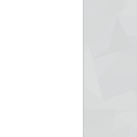
ريم الإذاعة الجزائرية للرياضيين البارالمبيين المتوجين
بالصور... اللقاء الوطني لمديري الإذ
اليات في طوكيو
حول مرافقة وتغطية الإنتخابات المحلية لـ27 نوفمب