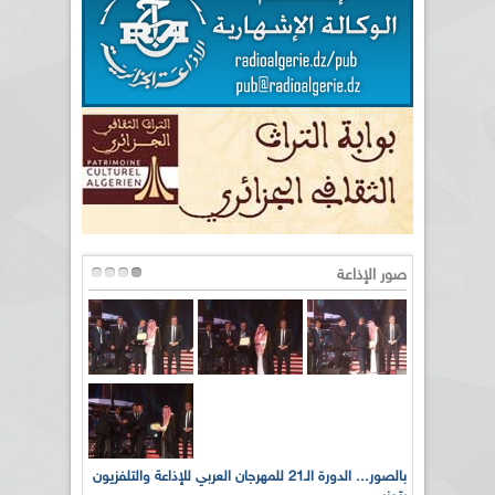
صور الإذاعة
لى أرواح
بالصور... الدورة الـ21 للمهرجان العربي للإذاعة والتلفزيون