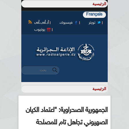
Français
آر أس أس
تويتر
فيسبوك
يوتيوب
‏بحث ‏
استمارة البحث
الجمهورية الصحراوية: "اعتماد الكيان
الصهيوني تجاهل تام للمصلحة