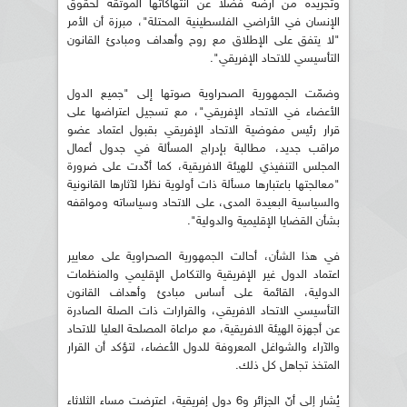
وتجريده من أرضه فضلا عن انتهاكاتها الموثقة لحقوق
الإنسان في الأراضي الفلسطينية المحتلة"، مبرزة أن الأمر
"لا يتفق على الإطلاق مع روح وأهداف ومبادئ القانون
التأسيسي للاتحاد الإفريقي".
وضمّت الجمهورية الصحراوية صوتها إلى "جميع الدول
الأعضاء في الاتحاد الإفريقي"، مع تسجيل اعتراضها على
قرار رئيس مفوضية الاتحاد الإفريقي بقبول اعتماد عضو
مراقب جديد، مطالبة بإدراج المسألة في جدول أعمال
المجلس التنفيذي للهيئة الافريقية، كما أكّدت على ضرورة
"معالجتها باعتبارها مسألة ذات أولوية نظرا لآثارها القانونية
والسياسية البعيدة المدى، على الاتحاد وسياساته ومواقفه
بشأن القضايا الإقليمية والدولية".
في هذا الشأن، أحالت الجمهورية الصحراوية على معايير
اعتماد الدول غير الإفريقية والتكامل الإقليمي والمنظمات
الدولية، القائمة على أساس مبادئ وأهداف القانون
التأسيسي الاتحاد الافريقي، والقرارات ذات الصلة الصادرة
عن أجهزة الهيئة الافريقية، مع مراعاة المصلحة العليا للاتحاد
والآراء والشواغل المعروفة للدول الأعضاء، لتؤكد أن القرار
المتخذ تجاهل كل ذلك.
يُشار إلى أنّ الجزائر و6 دول إفريقية، اعترضت مساء الثلاثاء