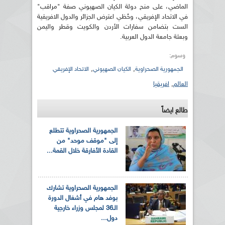
الماضي، على منح دولة الكيان الصهيوني صفة "مراقب"
في الاتحاد الإفريقي، وحُظي اعترض الجزائر والدول الافريقية
الست بتضامن سفارات الأردن والكويت وقطر واليمن
وبعثة جامعة الدول العربية.
وسوم:
,
,
الجمهورية الصحراوية
الكيان الصهيوني
الاتحاد الإفريقي
العالم
,
افريقيا
طالع ايضاً
الجمهورية الصحراوية تتطلع
إلى "موقف موحد" من
القادة الأفارقة خلال القمة...
الجمهورية الصحراوية تشارك
بوفد هام في أشغال الدورة
الـ36 لمجلس وزراء خارجية
دول...