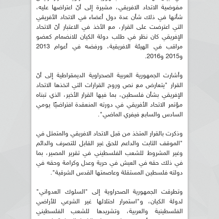
مفوضية الاتحاد الافريقي، مشيرة إلى أنّ اعتراضها عليه،
شأنها في ذلك شأن عدة دول أعضاء في الاتحاد الأفريقي
التي اعترضت على القرار، مع الأخذ في الاعتبار أنّ الاتحاد
الإفريقي كان نظر في طلب دولة الكيان للانضمام كعضو
مراقب في الهيئة الافريقية، ورفضه في أعوام 2013
و2015 و2016.
وأشارت الجمهورية العربية الصحراوية الديمقراطية إلى أنّ
القرار "يتعارض مع نص وروح القرارات التي اتخذها الاتحاد
الإفريقي بشأن فلسطين، بما فيها القرار الأخير، الذي تبناه
مؤتمر الاتحاد الأفريقي في دورته المنعقدة افتراضيًا يومي
السادس والسابع فيفري الماضي".
وذكرت بالقرار المتخذ من قبل الاتحاد الافريقي والمتمثل في
"الموقف الثابت والداعم للحق غير القابل للتصرف والدائم
وغير المشروط للشعب الفلسطيني في تقرير المصير، بما
في ذلك حقه في العيش في حرية وعدل وكرامة وحقه في
دولته فلسطين المستقلة وعاصمتها القدس الشرقية".
وتطرقت الجمهورية الصحراوية إلى "السلوك العدواني"
لدولة الكيان، و"استمرار احتلالها غير الشرعي للأراضي
الفلسطينية والعربية، وتشريدها للشعب الفلسطيني