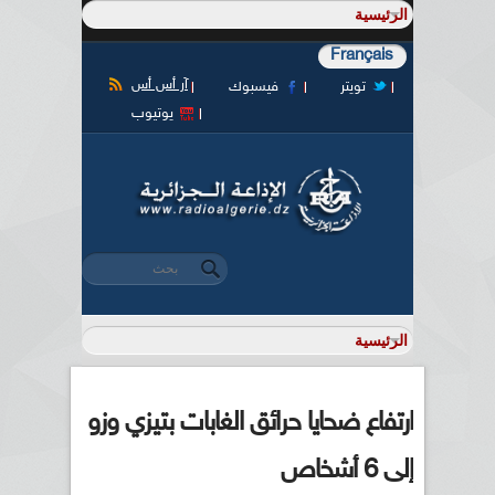
Français
آر أس أس
تويتر
فيسبوك
يوتيوب
‏بحث ‏
استمارة البحث
ارتفاع ضحايا حرائق الغابات بتيزي وزو
إلى 6 أشخاص