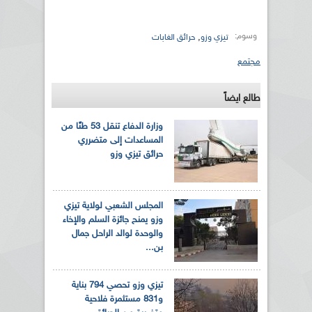
وسوم:
,
تيزي وزو
حرائق الغابات
مجتمع
طالع ايضاً
وزارة الدفاع تنقل 53 طنًا من
المساعدات إلى متضرري
حرائق تيزي وزو
المجلس الشعبي لولاية تيزي
وزو يمنح جائزة السلم والإخاء
والوحدة لوالد الراحل جمال
بن...
تيزي وزو تحصي 794 بناية
و831 مستثمرة فلاحية