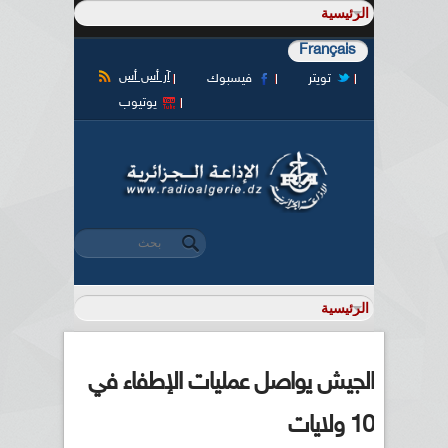
Français
آر أس أس
تويتر
فيسبوك
يوتيوب
‏بحث ‏
استمارة البحث
الجيش يواصل عمليات الإطفاء في
10 ولايات