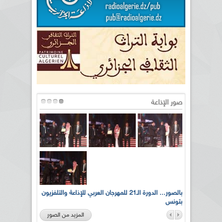
صور الإذاعة
لى أرواح
بالصور... الدورة الـ21 للمهرجان العربي للإذاعة والتلفزيون
بتونس
المزيد من الصور