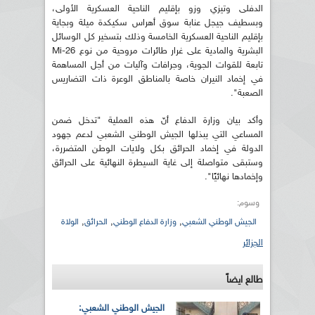
الدفلى وتيزي وزو بإقليم الناحية العسكرية الأولى،
وبسطيف جيجل عنابة سوق أهراس سكيكدة ميلة وبجاية
بإقليم الناحية العسكرية الخامسة وذلك بتسخير كل الوسائل
البشرية والمادية على غرار طائرات مروحية من نوع Mi-26
تابعة للقوات الجوية، وجرافات وآليات من أجل المساهمة
في إخماد النيران خاصة بالمناطق الوعرة ذات التضاريس
الصعبة".
وأكد بيان وزارة الدفاع أنّ هذه العملية "تدخل ضمن
المساعي التي يبذلها الجيش الوطني الشعبي لدعم جهود
الدولة في إخماد الحرائق بكل ولايات الوطن المتضررة،
وستبقى متواصلة إلى غاية السيطرة النهائية على الحرائق
وإخمادها نهائيًا".
وسوم:
,
,
,
الجيش الوطني الشعبي
وزارة الدفاع الوطني
الحرائق
الولاة
الجزائر
طالع ايضاً
الجيش الوطني الشعبي: