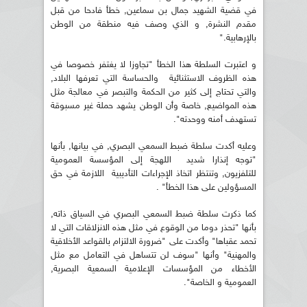
في قضية الشهيد جمال بن سماعين, خطأ فادحا من قبل
مقدم النشرة, و الذي وصف فيه منطقة من الوطن
بالإرهابية."
و اعتبرت السلطة هذا الخطأ "تجاوزا لا يغتفر خصوصا في
هذه الظروف الاستثنائية والحساسة التي تعرفها البلاد,
والتي تحتاج إلى كثير من الحكمة والتبصر في معالجة مثل
هذه المواضيع, خاصة وأن الوطن يشهد حملة غير مسبوقة
تستهدف أمنه ووحدته".
وعليه أكدت سلطة ضبط السمعي البصري, في بيانها, بأنها
"توجه إنذارا شديد اللهجة إلى المؤسسة العمومية
للتلفزيون, وتنتظر اتخاذ الإجراءات التأديبية اللازمة في حق
المسؤولين على هذا الخطأ" .
كما ذكرت سلطة ضبط السمعي البصري في السياق ذاته,
بأنها "تحذر دوما من الوقوع في مثل هذه الانزلاقات التي لا
تحمد عقباها" وأكدت على "ضرورة الالتزام بالقواعد الأخلاقية
والمهنية" وأنها "سوف لن تتساهل في التعامل مع مثل
الأخطاء من المؤسسات الإعلامية السمعية البصرية,
العمومية و الخاصة".