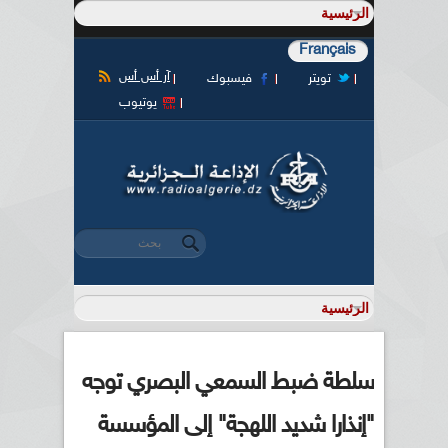
Français
آر أس أس
تويتر
فيسبوك
يوتيوب
‏بحث ‏
استمارة البحث
سلطة ضبط السمعي البصري توجه
"إنذارا شديد اللهجة" إلى المؤسسة