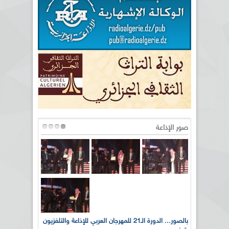
صور الإذاعة
لى أرواح
بالصور... الدورة الـ21 للمهرجان العربي للإذاعة والتلفزيون