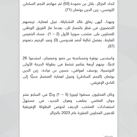
اتحاد الجزائر، بلال بن حمودة (53) ثم مهاجم النجم الساحلي
التونسي، زين الدين بوتمان (71).
وبهذا، أنهى رفاق قائد التشكيلة، نبيل لعمارة، تربصهم
التحضيري في قطر بانتصار ثان، بعدما فاز الفريق الوطني
للمحليين على منتخب سوريا الأول (2 – 1)، مساء الخميس
الفارط، بفضل ثنائية أحمد قندوسي (3) وعبد الرحيم دغموم
(37).
واستدعى بوقرة ومساعديه بن حمو ومصباح، استدعوا 26
لاعبًا، بينهم أربعة عناصر تنشط في بطولة الدرجة الأولى
التونسية: يوسف لعوافي، حسين بن عيادة، زين الدين
بوتمان (النجم الساحلي) ونبيل لعمارة المنضمّ حديثًا إلى
النادي الإفريقي.
وكان المحليون سحقوا ليبيريا (5 – 1) ودّيًا في السابع عشر
جوان الماضي بملعب وهران الجديد، في مستهلّ
استعدادات المنتخب الرديف لخوض البطولة الإفريقية
للاعبين المحليين المقررة عام 2023 بالجزائر.
وسوم: