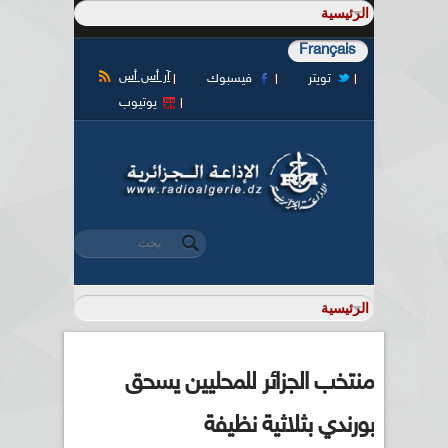
Français
آر أس أس
تويتر
فيسبوك
يوتيوب
‏بحث ‏
استمارة البحث
منتخب الجزائر للمحليين يسحق
بورندي بثلاثية نظيفة