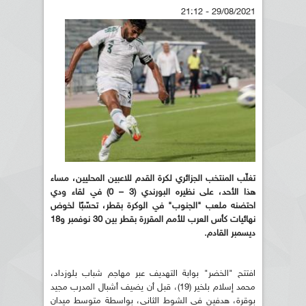
29/08/2021 - 21:12
تغلّب المنتخب الجزائري لكرة القدم للاعبين المحليين، مساء
هذا الأحد، على نظيره البورندي (3 – 0) في لقاء ودي
احتضنه ملعب "الجنوب" في الوكرة بقطر، تحسّبًا لخوض
نهائيات كأس العرب للأمم المقررة بقطر بين 30 نوفمبر و18
ديسمبر القادم.
افتتح "الخضر" بوابة التهديف عبر مهاجم شباب بلوزداد،
محمد إسلام بلخير (19)، قبل أن يضيف أشبال المدرب مجيد
بوقرة، هدفين في الشوط الثاني، بواسطة متوسط ميدان