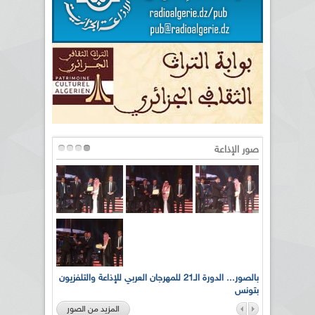
صور الإذاعة
لى أرواح
بالصور... الدورة الـ21 للمهرجان العربي للإذاعة والتلفزيون
بتونس
المزيد من الصور