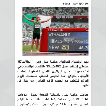
02/09/2021 - 11:51
توج الرياضيان الجزائريان صافية جلال (رمي الجلة/ف57)
وعثماني إسكندر جميل (400م/ت13) باللقبين البرالمبيين في
اختصاصهما خلال النهائيين اللذين احتضنهما الملعب
الأولمبي بطوكيو هذا الخميس لحساب منافسات اليوم
العاشر للألعاب مع تحطيم الرقم العالمي من قبل كل
منهما.
وتوجت صافية جلال بالميدالية الذهبية بفضل محاولتها
الثانية بـ29ر11م محققتا رقما قياسيا عالميا جديدا (الرقم
السابق المقدر بـ 11.6 م كان بحوزة المكسيكية اورتيز