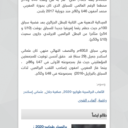
محطما الرقم العالمي للسباق الذي كان بحوزة المغربي
محمد أمغون 46ثا و92ج منذ جويلية 2017 بلندن.
الميدالية الذهبية هي الثانية للبطل الجزائري بعد فضية سباق
100م حيث حطم رقما إفريقيا جديدا للسباق بوقت (10ثا و
54ج) متأخرا عن البطل البرالمبي الايرلندي جازون سميث
(10ثا و53ج).
وفي سباق الـ400م والنصف النهائي منهي كان عثماني
اسكندر جميل (29 سنة) قد حقق أحسن توقيت للمجمعتين
المؤهلتيني حيث فاز بمجموعته الأولى في 47ثا و86ج ،
بينما فاز المغربي امغون (صاحب اللقب البرالمبي لذات
السباق بالبرازيل-2016) بمجموعته في 48ثا و52ج.
وسوم:
,
,
الألعاب البرالمبية طوكيو-2020
صافية جلال
عثماني إسكندر
رياضة
,
ألعاب القوى
طالع ايضاً
برالمبياد طوكيو-2020 :