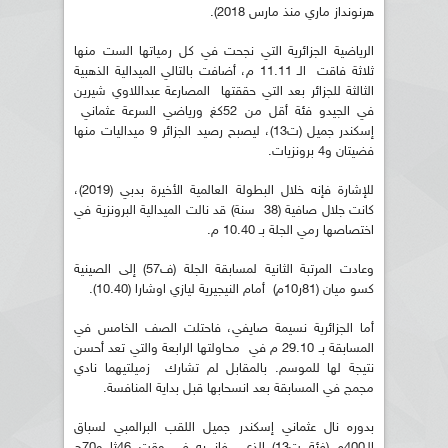
هرنونداز ماري منذ مارس 2018).
الرياضية الجزائرية التي نجحت في كل رمياتها الست منها
ثلاثة فاقت الـ 11.11 م، أضافت بالتالي الميدالية الذهبية
الثالثة للجزائر بعد التي حققتها المصارعة عبداللاوي شيرين
في الجيدو فئة أقل من 52كغ ورياضي السرعة عثماني
إسكندر جميل (ت13)، ليصبح رصيد الجزائر 9 ميداليات منها
فضيتان و4 برونزيات.
للإشارة فإنه خلال البطولة العالمية الأخيرة بدبي (2019)،
كانت جلال صافية (38 سنة) قد نالت الميدالية البرونزية في
اختصاصها رمي الجلة بـ 10.40 م.
وعادت المرتبة الثانية لمسابقة الجلة (ف57) إلى الصينية
كسو ميان (81ر10م) أمام النيجيرية ليازي اوشارا (10.40).
أما الجزائرية نسيمة صايفي، فاحتلت الصف الخامس في
المسابقة بـ 29.10 م في محاولتها الرابعة والتي تعد أحسن
نتيجة لها للموسم. بالمقابل لم تشارك زميلتيهما نادي
مجمج في المسابقة بعد انسحابها قبل بداية المنافسة.
بدوره نال عثماني إسكندر جميل اللقب البرالمبي لسباق
الـ400م (فئة ت13) الذي فاز به في وقت 46ثا و70ج