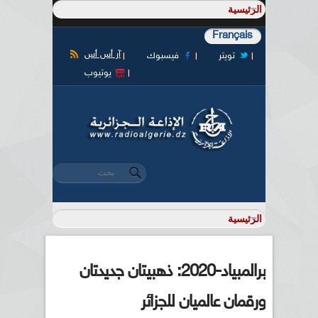
Français
آر أس أس
تويتر
فيسبوك
يوتيوب
‏بحث ‏
استمارة البحث
برالمبياد-2020: ذهبيتان جديدتان
ورقمان عالميان للجزائر