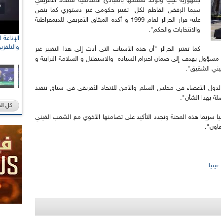
جمهورية غينيا وتؤكد تمسكها بالمبادئ الأساسية للاتحاد الأفريقي
سيما الرفض القاطع لكل تغيير حكومي غير دستوري كما ينص
عليه قرار الجزائر لعام 1999 و أكده الميثاق الأفريقي للديمقراطية
والانتخابات والحكم".
والتلفزي
كما تعتبر الجزائر "أن هذه الأسباب التي أدت إلى هذا التغيير غير
مسؤول يهدف إلى ضمان احترام السيادة والاستقلال و السلامة الترابية و
يني الشقيق".
دول الأعضاء في مجلس السلم والأمن للاتحاد الأفريقي في سياق تنفيذ
ة بهذا الشأن".
كل ال
غينيا سريعا هذه المحنة وتجدد التأكيد على تضامنها الأخوي مع الشعب الغيني
عاون".
غينيا