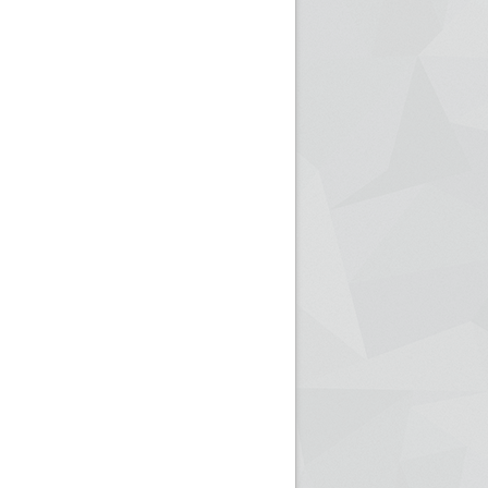
ريم الإذاعة الجزائرية للرياضيين البارالمبيين المتوجين
بالصور... اللقاء الوطني لمديري الإذ
اليات في طوكيو
حول مرافقة وتغطية الإنتخابات المحلية لـ27 نوفمب