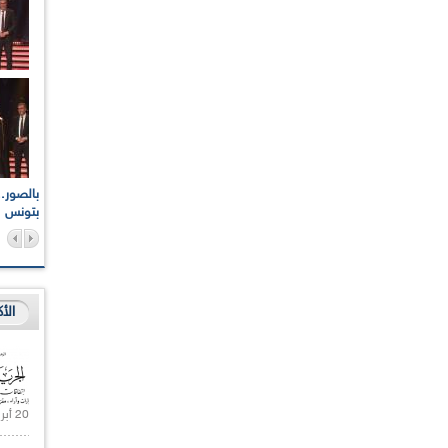
اعات الوطنية والجهوية
الإذاعة الجزائرية تقف دقيقة صمت ترحما على أرواح شهداء
ر 2021
17 أكتوبر 1961
بتونس
الأ
20 أبريل 2021 |