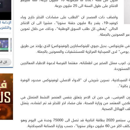
الاول من سنة 2021 ما مجموعه 10 مليون جرعة، مما سيرفع
الانتاج على طول السنة الى 25 مليون جرعة.
واضاف ذات المصدر ان "الطلب على مضادات التخثر خارج وباء
كوفيد-19، يقدر بـ8 مليون حقنة سنويا"، مشيرا الى ان الانتاج
والتلفزي
الحالي "يغطي كل طلب السوق الوطنية"، وذلك من خلال تموين
ر الممونين بالجملة.
ل في فارينوكس، بديل حيوي للينوكسابارين (لوفينوكس) الذي يؤخذ عن طريق
 يومي" لدى الصيدلية المركزية للمستشفيات والممونين بالجملة.
كل ال
 ممثل المخبر عن اطمئنانه، مغتنما الفرصة لدعوة الاطباء المعالجين
المستوردة.
 الصيدلانية، نسرين شريخي ان "الدواء الاصلي لوفينوكس محدود الوفرة
بكثرة".
ن المرضى، في حين ان الامر يتعلق بنفس العنصر النشط المتمثل في
علاجي المعتمد من وزارة الصحة، فان مضاد اخر للتخثر قد تم اعتماده، يتمثل
تلف الهياكل الصحية.
للتذكير أن سلسة انتاج فارينوكس قد تم تدشينها في سبتمبر 2020 بطاقة انتاجية قد تصل الى 75000 وحدة في اليوم وهو
ارة الصناعة الصيدلانية.