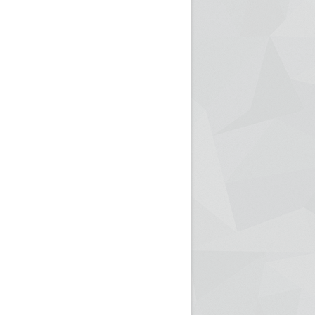
ريم الإذاعة الجزائرية للرياضيين البارالمبيين المتوجين
بالصور... اللقاء الوطني لمديري الإذ
اليات في طوكيو
حول مرافقة وتغطية الإنتخابات المحلية لـ27 نوفمب