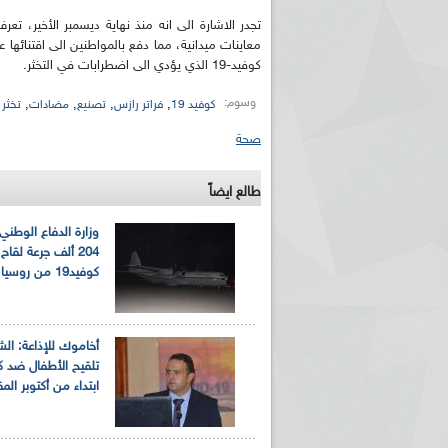
تجدر الاشارة الى انه منذ نهاية ديسمبر الأخير،
معاينات ميدانية، مما دفع بالمواطنين الى اقتنائها
كوفيد-19 الذي يؤدي الى اضطرابات في التخثر.
وسوم:
,
,
,
,
كوفيد 19
فراتر رازس
تصنيع
مضادات
تخثر 
صحة
طالع ايضاً
وزارة الدفاع الوطني:
204 ألف جرعة لقا
كوفيد19 من روسيا
أخاموك للإذاعة: ال
ابتداء من أكتوبر الم