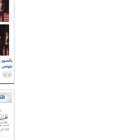
اعات الوطنية والجهوية
الإذاعة الجزائرية تقف دقيقة صمت ترحما على أرواح شهداء
ر 2021
17 أكتوبر 1961
بتونس
الأ
20 أبريل 2021 |