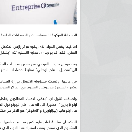
الصيدلية المركزية للمستشفيات والصيدليات الخاصة عب
اما فيما يخص الدواء الذي ينتجه فراتر رازس المتمث
الحقن، فقد اكد بوديبة ان عملية التسليم تتم "بشكل
وبخصوص تخوف المرضي من نقص مضادات التخثر، اعرب
الى"تفضيل الانتاج الوطني" مقارنة بمضادات التخثر 
من جانبها اوضحت مسؤولة الاتصال بوزارة الصناعة
عكس (الجنيس) فارينوكس المنتوج في الجزائر المتوفر 
واضافت تقول ان "بعض الاطباء المعالجين يغلطو
اينوكزابارين"، مشيرة الى انه في اطار البروتوكول ال
في اينوهاب (تينزابارين) و"المتوفر" هو الاخر عبر مخ
المشروع الذي سمح بوقف استيراد هذا الدواء الذي يكلف اكثر من 60 مليون دولار سنويا"، حسب وز