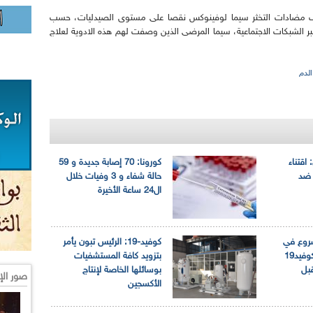
 تعرف مضادات التخثر سيما لوفينوكس نقصا على مستوى الصيدليات، حسب
 عبر الشبكات الاجتماعية، سيما المرضى الذين وصفت لهم هذه الادوية لعلاج
الدم
 اقتناء
كورونا: 70 إصابة جديدة و 59
ح ضد
حالة شفاء و 3 وفيات خلال
ال24 ساعة الأخيرة
شروع في
كوفيد-19: الرئيس تبون يأمر
تلقيح الأطفال ضد كوفيد19
بتزويد كافة المستشفيات
قبل
بوسائلها الخاصة لإنتاج
صور الإ
الأكسجين