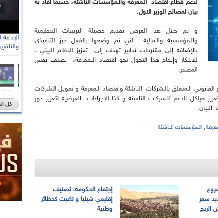
لدعم قطاع اقتصاد الـمعرفة والـمؤسسات الناشئة، حسبما افاد به
بيان لمصالح الوزير الاول.
و تم خلال هذا العرض تقديم حصيلة الترتيبات التنظيمية
والـمؤسسية والـمالية التي تم وضعها بالفعل حيز التنفيذي
والتلفزي
بالإضافة إلى مقترحات تدابير تهدف إلى تعزيز النظام البيئي ــ
للابتكار وإنجاح هذا التحول نحو اقتصاد الــمعرفة، يضيف نفس
المصدر.
لقانوني الـمتعلق بالـشركات الناشئة واقتصاد الـمعرفة و تمويل الـشركات
عزيز هياكل الدعم للـشركات الناشئة و كذا الإجراءات العرضية لتعزيز دور
كل ال
البيان.
,
معرفة
الـمؤسسات الناشئة
روع
إجتماع الحكومة: تصنيف
يد سعر
إقليمي شيليا و تاغيت كحظائر
 الربح
وطنية