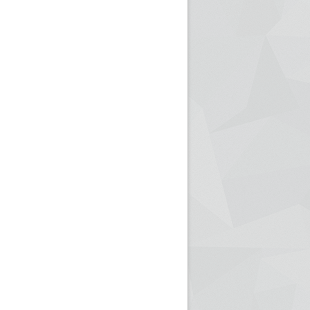
ريم الإذاعة الجزائرية للرياضيين البارالمبيين المتوجين
بالصور... اللقاء الوطني لمديري الإذ
اليات في طوكيو
حول مرافقة وتغطية الإنتخابات المحلية لـ27 نوفمب