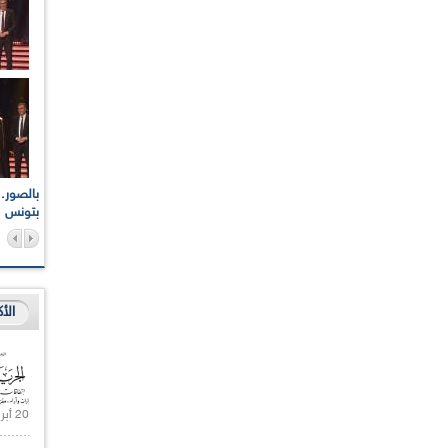
اعات الوطنية والجهوية
الإذاعة الجزائرية تقف دقيقة صمت ترحما على أرواح شهداء
ر 2021
17 أكتوبر 1961
بتونس
الأ
20 أبريل 2021 |