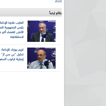
الجزائر
طالع ايضاً
العايب علاوة للإذاعة
رئيس الجمهورية لل
الأعلى للقضاء أكبر
لاستقلاليته
ريم الإذاعة الجزائرية للرياضيين البارالمبيين المتوجين
بالصور... اللقاء الوطني لمديري الإذ
كريم بوزناد للإذاعة:
اليات في طوكيو
حول مرافقة وتغطية الإنتخابات المحلية لـ27 نوفمب
تحليل "بي سي آر" 
إجبارية لركوب السفي