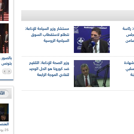
: رئاسة
مستشار وزير السياحة للإذاعة:
مجلس
نتطلع لاستقطاب السوق
 ضامن
السياحية الروسية
اعات الوطنية والجهوية
الإذاعة الجزائرية تقف دقيقة صمت ترحما على أرواح شهداء
 شهادة
وزير الصحة للإذاعة: التلقيح
ر 2021
17 أكتوبر 1961
بتونس
سلبي
ضد كورونا هو الحل الوحيد
نة
لتفادي الموجة الرابعة
الأ
العنص
25 يونيو 2021 |