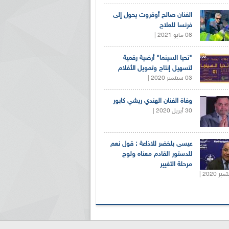
الفنان صالح أوقروت يحول إلى
فرنسا للعلاج
08 مايو 2021 |
"تحيا السينما" أرضية رقمية
لتسهيل إنتاج وتمويل الأفلام
03 سبتمبر 2020 |
وفاة الفنان الهندي ريشي كابور
30 أبريل 2020 |
عيسى بلخضر للاذاعة : قول نعم
للدستور القادم معناه ولوج
مرحلة التغيير