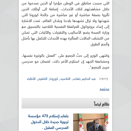
التي مست مناطق في الوطن مؤخرا أو الذين صدموا من
خلال مشاهدتهم لتلك الأحداث، إضافة الى أولئك الذين
تأثروا بصفة مباشرة أو غير مباشرة من جائحة كورونا التي
شهدتها ولا تزال تشهدها بلادنا وبلدان العالم، تمت الاشارة
إلى إعداد بروتوكول للمرافقة النفسية للتلاميذ بالتنسيق مع
وزارة الصحة يضع الأساليب والتقنيات والآليات التي تمكن
من اكتشاف الحالات المتأثرة بهذه الأحداث للتكفل بها بأمثل
وأنجع الطرق.
وانتهى الوزير إلى حثّ الجميع على "العمل بالوتيرة نفسها،
ومضاعفة الجهد إن استلزم الأمر ذلك، لضمان جو مدرسي
مريح للجميع".
وسوم:
,
,
,
,
عبد الحكيم بلعابد
التلاميذ
كورونا
التلقيح
الأطباء
مجتمع
طالع ايضاً
بلعابد:إستلام 473 مؤسسة
تربوية جديدة خلال الدخول
المدرسي المقبل .