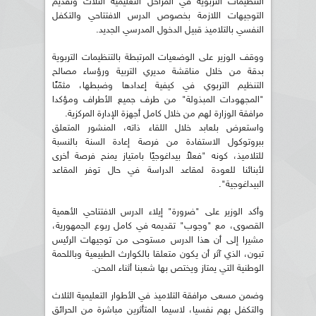
التنظيمات التربوية في المراحل التعليمية الثلاث وتقديم
التوجيهات اللازمة بخصوص الدرس الافتتاحي والتكفل
النفسي بالتلاميذ قبيل الدخول المدرسي الجديد.
ووقف الوزير على الوضعيات المرتبطة بالتنظيمات التربوية
بدقة من خلال مناقشة مديري التربية ورؤساء مصالح
التنظيم التربوي في كيفية إعدادها وضبطها، مثمّنًا
"المجهودات المبذولة" من طرف جميع الأطراف ومؤكدا
مرافقة الوزارة لهم من خلال كامل أجهزة الإدارة المركزية.
واستعرض بلعابد خلال اللقاء ذاته، المنشور المتعلق
ببروتوكول الاستفادة من فرصة إعادة السنة بالنسبة
للتلاميذ، كونه "فعلاً بيداغوجيًا بامتياز يمنح فرصة أخرى
لأبنائنا للعودة لمقاعد الدراسة في حال توفر المقاعد
البيداغوجية".
وأكد الوزير على "ضرورة" إيلاء الدرس الافتتاحي الأهمية
القصوى، مع "وجوب" تقديمه في كامل ربوع الجمهورية،
مشيرا إلى أن هذا الدرس مستوحى من توجيهات الرئيس
تبون، الذي آثر أن يكون متعلقا بالكوارث الطبيعية وباللحمة
الوطنية التي يمتاز ويختص بها شعبنا أثناء المحن.
وضمن مسعى مرافقة التلاميذ في الأطوار التعليمية الثلاث
والتكفل بهم نفسيا، لاسيما المتأثرين مباشرة من الحرائق