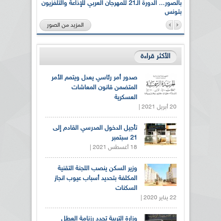
لى أرواح
بالصور... الدورة الـ21 للمهرجان العربي للإذاعة والتلفزيون
بتونس
المزيد من الصور
الأكثر قراءة
صدور أمر رئاسي يعدل ويتمم الأمر
المتضمن قانون المعاشات
العسكرية
20 أبريل 2021 |
تأجيل الدخول المدرسي القادم إلى
21 سبتمبر
18 أغسطس 2021 |
وزير السكن ينصب اللجنة التقنية
المكلفة بتحديد أسباب عيوب انجاز
السكنات
22 يناير 2020 |
وزارة التربية تحدد رزنامة العطل