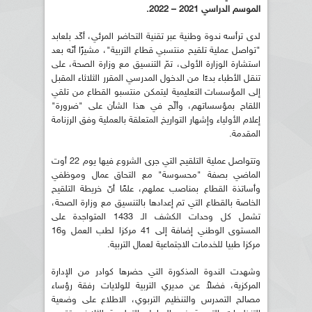
الموسم الدراسي 2021 – 2022.
لدى ترأسه ندوة وطنية عبر تقنية التحاضر المرئي، أكّد بلعابد
"تواصل عملية تلقيح منتسبي قطاع التربية"، مشيرًا أنّه بعد
استشارة الوزارة الأولى، تمّ التنسيق مع وزارة الصحة، على
تنقل الأطباء بدءًا من الدخول المدرسي المقرر الثلاثاء المقبل
إلى المؤسسات التعليمية ليتمكن منتسبو القطاع من تلقي
اللقاح بمؤسساتهم، وألّح في هذا الشأن على "ضرورة"
إعلام الأولياء وإشهار التواريخ المتعلقة بالعملية وفق الرزنامة
المقدمة.
وتتواصل عملية التلقيح التي جرى الشروع فيها يوم 22 أوت
الماضي بصفة "محسوسة" مع التحاق عمال وموظفي
وأساتذة القطاع بمناصب عملهم، علمًا أنّ خريطة التلقيح
الخاصة بالقطاع التي تم إعدادها بالتنسيق مع وزارة الصحة،
تشمل كل وحدات الكشف الـ 1433 المتواجدة على
المستوى الوطني إضافة إلى 41 مركزا لطب العمل و16
مركزا طبيا للخدمات الاجتماعية لعمال التربية.
وشهدت الندوة المذكورة التي حضرها كوادر من الإدارة
المركزية، فضلاً عن مديري التربية للولايات رفقة رؤساء
مصالح التمدرس والتنظيم التربوي، الاطلاع على وضعية