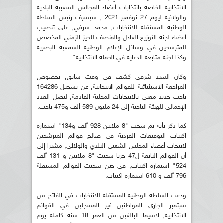
الانتخابية الخاصة بانتخابات أعضاء المجالس الشعبية البلدية
والولائية ليوم 27 نوفمبر 2021 , سيشرف رئيس السلطة
الوطنية المستقلة للانتخابات, محمد شرفي, على تنصيب
أعضاء لجنة التوزيع العادل والمنصف للحيز الزمني المخصص
للمترشحين في وسائل الإعلام الوطنية السمعية البصرية
وكذا لجنة متابعة الدعاية في الحملة الانتخابية".
وكان السيد شرفي كشف في وقت سابق, بخصوص
المراجعة الاستثنائية للقوائم الانتخابية, عن تسجيل 164286
ناخب جديد معني بالانتخابات المحلية القادمة, ليصل العدد
الإجمالي للهيئة الناخبة إلى 24 مليون 589 ألف و475 ناخب.
كما ذكر بأنه تم سحب "8 ملايين 928 ألف و134" استمارة
اكتتاب التوقيعات الفردية في صالح قوائم المترشحين
لانتخاب أعضاء المجلس الشعبي البلدي والولائي, مشيرا إلى
أن القوائم التابعة ل47 حزبا سحبت "8 ملايين و 131 ألف
524" استمارة اكتتاب, في حين سحبت القوائم المستقلة
796 ألف و 610 استمارة اكتتاب.
ودعت السلطة الوطنية المستقلة للانتخابات في الفاتح من
سبتمبر الجاري المواطنين غير المسجلين في القوائم
الانتخابية, لاسيما البالغين من العمر 18 سنة كاملة يوم