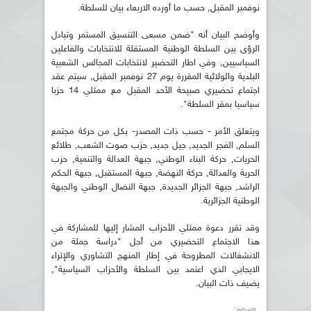
نوفمبر المقبل, حسب ما أورده الاربعاء بيان للسلطة.
وأوضح البيان أنه "ضمن مسعى التنسيق المستمر وتبادل
الرؤى بين السلطة الوطنية المستقلة للانتخابات والفاعلين
السياسيين, وفي اطار التحضير لانتخابات المجالس الشعبية
البلدية والولائية المقررة يوم 27 نوفمبر المقبل, سيتم عقد
اجتماع تحضيري صبيحة الأحد المقبل مع ممثلي 14 حزبا
سياسيا بمقر السلطة".
ويتعلق الأمر - حسب ذات المصدر- بكل من حركة مجتمع
السلم, الفجر الجديد, جيل جديد, حزب صوت الشعب, طلائع
الحريات, حركة البناء الوطني, جبهة العدالة والتنمية, حزب
الحرية والعدالة, حركة النهضة, جبهة المستقبل, جبهة الحكم
الراشد, جبهة الجزائر الجديدة, جبهة النضال الوطني والجبهة
الوطنية الجزائرية.
وقد تقرر دعوة ممثلي الأحزاب المشار إليها للمشاركة في
هذا الاجتماع التحضيري من أجل "دراسة جملة من
الانشغالات المطروحة في إطار المنهج التشاوري والإثراء
الايجابي الذي اعتمد بين السلطة والأحزاب السياسية",
يضيف ذات البيان.
وسوم: