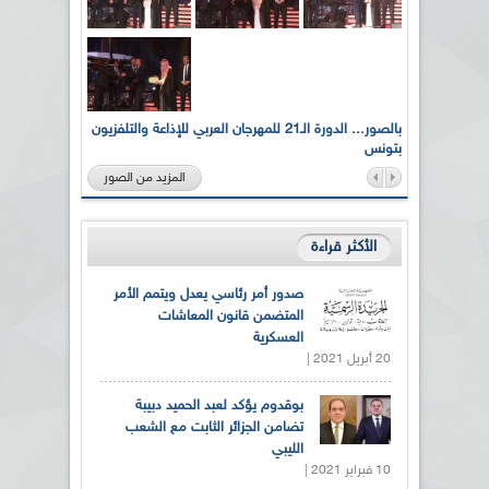
لى أرواح
بالصور... الدورة الـ21 للمهرجان العربي للإذاعة والتلفزيون
بتونس
المزيد من الصور
الأكثر قراءة
صدور أمر رئاسي يعدل ويتمم الأمر
المتضمن قانون المعاشات
العسكرية
20 أبريل 2021 |
بوقدوم يؤكد لعبد الحميد دبيبة
تضامن الجزائر الثابت مع الشعب
الليبي
10 فبراير 2021 |