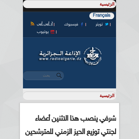
Français
آر أس أس
تويتر
فيسبوك
يوتيوب
‏بحث ‏
استمارة البحث
شرفي ينصب هذا الاثنين أعضاء
لجنتي توزيع الحيز الزمني للمترشحين