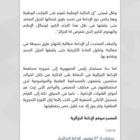
وقال شيخي "إن الذاكرة الوطنية تقوم على الثوابت الوطنية
وهنا يكمن دور الإذاعة في تحديد طرق ايصالها للجيل الصاعد
حتى يتقبلها في ظل هذا الزخم الكبير لوسائل الإعلام
والهجوم الكبير الذي تتعرض له الجزائر".
وأضاف المتحدث أن الإذاعة مطالبة بانتهاج طرق بسيطة في
معالجة وتناول المادة التاريخية حتى يتقبلها الجيل الجديد
ويقتنع بها.
كما دعا مستشار رئيس الجمهورية إلى ضرورة مساهمة
الإذاعة الجزائرية في الحفاظ على الذاكرة من خلال اشراك
مختصين يتمتعون بالمصداقية العلمية والموضوعية لدى
استضافتهم في مختلف الحصص والبرامج التي تبث عبر
أمواج القنوات الإذاعية ، داعيا في السياق ذاته إلى القيام
بتسجيل الأغاني الشعبية التي كانت رائجة إبان الثورة التحريرية
المظفرة ولم يبق إلا عدد قليل ممن يحفظونها.
المصدر:موقع الإذاعة الجزائرية
وسوم:
,
,
محليات الـ 27 نوفمبر
الإذاعة الجزائرية