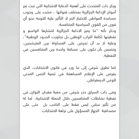
وركز ذات المتحدث على أهمية الدعاية الانتخابية التي تبث عبر
أمواج الإذاعة الجزائرية بمختلف قنواتها ، مشدد على وجوب
مساعدة المواطن للاختيار الحر لا التأثير عليه للتوجه نحو أي
قوى من القوى السياسية المتنافسة.
وذكر بأنه "ما يميز الاذاعة الجزائرية انتشارها الواسع و
تغطيتها لكافة التراب الوطني بل تجاوزت الحدود الوطنية"،
وعليه لا بد أن تحرص على المساواة بين المترشحين،
وتضمن بأن تكون على مسافة واحدة بين المتنافسين في
التغطية.
كما تطرق شرفي إلى ما ورد في قانون الانتخابات، الذي
يفرض على الإعلام المساهمة في تنمية الحس المدني
للوعي الديمقراطي.
وفي ذات السياق حذر شرفي من مغبة فقدان التوازن في
تغطية نشاطات المتنافسين خلال الحملة الانتخابية، لما له
من تأثير سلبي ليس فقط على الناخب بل حتى على
مصداقية الجهاز المسؤول على نزاهة الانتخابات.