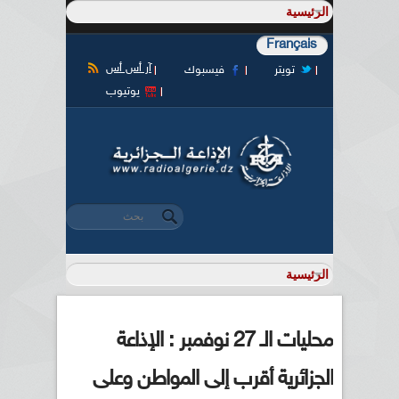
Français
آر أس أس
تويتر
فيسبوك
يوتيوب
‏بحث ‏
استمارة البحث
محليات الـ 27 نوفمبر : الإذاعة
الجزائرية أقرب إلى المواطن وعلى