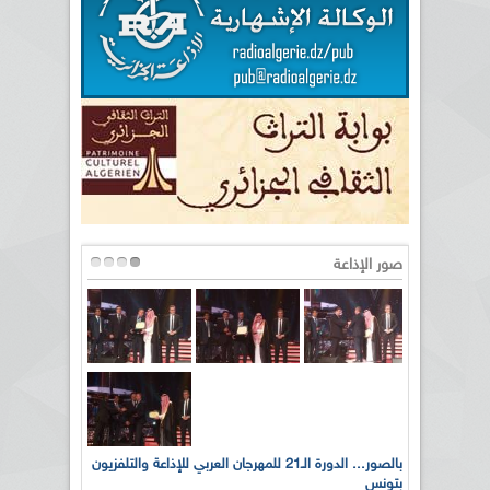
صور الإذاعة
لى أرواح
بالصور... الدورة الـ21 للمهرجان العربي للإذاعة والتلفزيون
بتونس