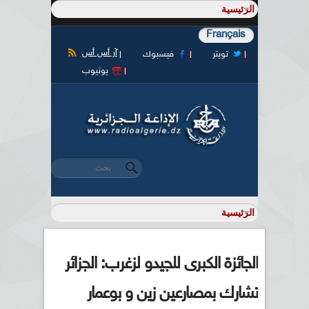
Français
آر أس أس
تويتر
فيسبوك
يوتيوب
‏بحث ‏
استمارة البحث
الجائزة الكبرى للجيدو لزغرب: الجزائر
تشارك بمصارعين زين و بوعمار