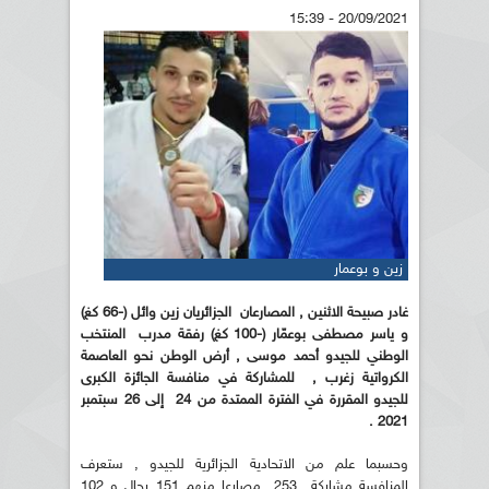
20/09/2021 - 15:39
زين و بوعمار
غادر صبيحة الاثنين , المصارعان الجزائريان زين وائل (-66 كغ)
و ياسر مصطفى بوعمّار (-100 كغ) رفقة مدرب المنتخب
الوطني للجيدو أحمد موسى , أرض الوطن نحو العاصمة
الكرواتية زغرب , للمشاركة في منافسة الجائزة الكبرى
للجيدو المقررة في الفترة الممتدة من 24 إلى 26 سبتمبر
2021 .
وحسبما علم من الاتحادية الجزائرية للجيدو , ستعرف
المنافسة مشاركة 253 مصارعا منهم 151 رجال و 102