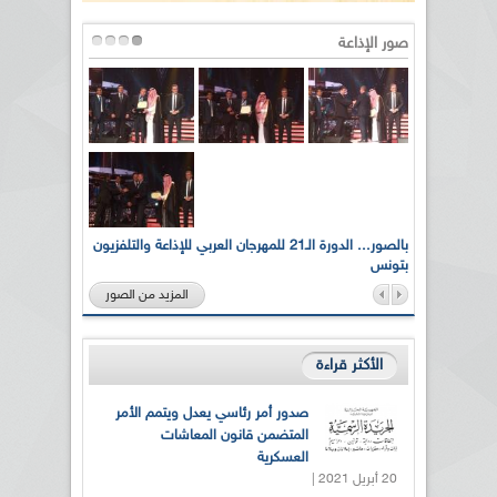
صور الإذاعة
لى أرواح
بالصور... الدورة الـ21 للمهرجان العربي للإذاعة والتلفزيون
بتونس
المزيد من الصور
الأكثر قراءة
صدور أمر رئاسي يعدل ويتمم الأمر
المتضمن قانون المعاشات
العسكرية
20 أبريل 2021 |