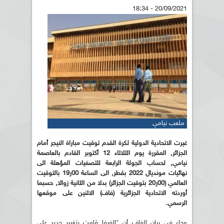
20/09/2021 - 18:34
ملعب نيامي
غيرت الاتحادية الدولية لكرة القدم توقيت مباراة النيجر أمام
الجزائر, المقررة يوم الثلاثاء 12 أكتوبر القادم بالعاصمة
نيامي, لحساب الجولة الرابعة للتصفيات المؤهلة الى
نهائيات مونديال 2022 بقطر, الى الساعة 00ر19 بالتوقيت
العالمي (00ر20 بتوقيت الجزائر) بدلا من الثانية زوالا, حسبما
أوردته الاتحادية الجزائرية (فاف) الاثنين على موقعها
الرسمي.
وجاء في بيان الفاف أن "الفيفا قامت بتغيير جديد على