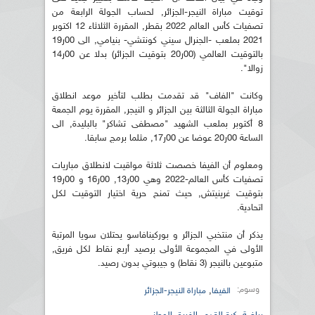
توقيت مباراة النيجر-الجزائر, لحساب الجولة الرابعة من
تصفيات كأس العالم 2022 بقطر, المقررة الثلاثاء 12 اكتوبر
2021 بملعب -الجنرال سيني كونتشي- بنيامي, الى 00ر19
بالتوقيت العالمي (00ر20 بتوقيت الجزائر) بدلا عن 00ر14
زوالا".
وكانت "الفاف" قد تقدمت بطلب لتأخير موعد انطلاق
مباراة الجولة الثالثة بين الجزائر و النيجر, المقررة يوم الجمعة
8 أكتوبر بملعب الشهيد "مصطفى تشاكر" بالبليدة, الى
الساعة 00ر20 عوضا عن 00ر17, مثلما برمج سابقا.
ومعلوم أن الفيفا خصصت ثلاثة مواقيت لانطلاق مباريات
تصفيات كأس العالم-2022 وهي 00ر13, 00ر16 و 00ر19
بتوقيت غرينيتش, حيث تمنح حرية اختيار التوقيت لكل
اتحادية.
يذكر أن منتخبي الجزائر و بوركينافاسو يحتلان سويا المرتبة
الأولى في المجموعة الأولى برصيد أربع نقاط لكل فريق,
متبوعين بالنيجر (3 نقاط) و جيبوتي بدون رصيد.
وسوم:
,
الفيفا
مباراة النيجر-الجزائر