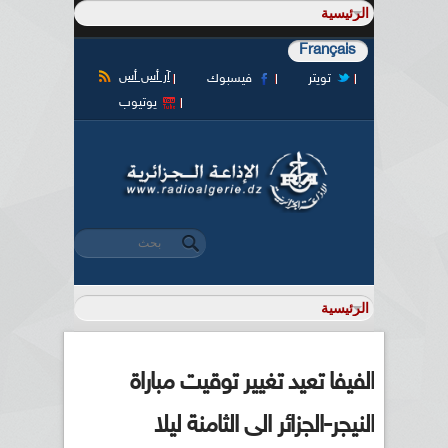
Français
آر أس أس
تويتر
فيسبوك
يوتيوب
‏بحث ‏
استمارة البحث
الفيفا تعيد تغيير توقيت مباراة
النيجر-الجزائر الى الثامنة ليلا