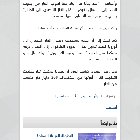
وأضاف : "لقد بدأنا في بناء خط انبوب الغاز من جنوب
البلاد إلى الشمال بغرض نقل الغاز النيجيري الى الجزائر"
والتي ستقوم -بعد الاتفاق معها- بتصديره.
وأكد في هذا السياق أن عملية البناء قد بدأت فعليا.
كما لفت إلى أن بلاده تستهدف وصول الغاز النيجيري الى
أوروبا قصد تثمين هذا المورد الطاقوي إلى أقصى درجة
ممكنة قبل انتهاء "عصر الوقود الاحفوري" والانتقال نحو
الطاقات المتجددة.
وفي هذا الصدد, كشف الوزير أن نيجيريا تمكنت أثناء عمليات
التنقيب التي أجرتها من استكشاف 256 مليار متر مكعب
من الغاز.
وسوم:
,
,
الجزائر
نيجيريا
خط أنبوب لنقل الغاز
اقتصاد
طالع ايضاً
البطولة العربية للسباحة: