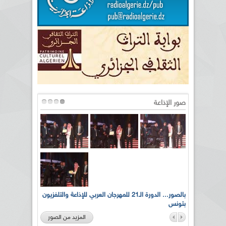
صور الإذاعة
لى أرواح
بالصور... الدورة الـ21 للمهرجان العربي للإذاعة والتلفزيون
بتونس
المزيد من الصور