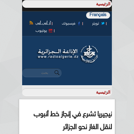
Français
آر أس أس
تويتر
فيسبوك
يوتيوب
‏بحث ‏
استمارة البحث
نيجيريا تشرع في إنجاز خط أنبوب
لنقل الغاز نحو الجزائر