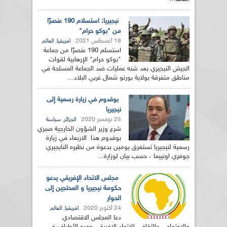
نيجيريا: استسلام 190 عنصرًا
من "بوكو حرام"
18 أغسطس 2021
,
افريقيا
العالم
استسلم 190 عنصرًا من جماعة
"بوكو حرام" الإرهابية لقوات
الجيش النيجيري بعد شنه عمليات ضد الجماعة المسلحة في
مناطق متفرقة بولاية بورنو شمال غربي البلاد...
بوقدوم في زيارة رسمية إلى
نيجيريا
25 نوفمبر 2020
,
الجزائر
سياسة
شرع وزير الشؤون الخارجية صبري
بوقدوم هذا الاربعاء في زيارة
رسمية لنيجيريا تستغرق يومين بدعوة من نظيره النايجيري
جوفري اونييما ، حسب بيان لوزارة...
مجلس الاتحاد الإفريقي يدعو
حكومة نيجيريا و المحتجين إلى
الحوار
24 أكتوبر 2020
,
افريقيا
العالم
دعا المجلس الاقتصادي