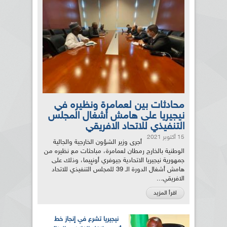
محادثات بين لعمامرة ونظيره في
نيجيريا على هامش أشغال المجلس
التنفيذي للاتحاد الافريقي
15 أكتوبر 2021
أجرى وزير الشؤون الخارجية والجالية
الوطنية بالخارج رمطان لعمامرة، مباحثات مع نظيره من
جمهورية نيجيريا الاتحادية جيوفري أونيِيما، وذلك على
هامش أشغال الدورة الـ 39 للمجلس التنفيذي للاتحاد
الافريقي...
اقرأ المزيد
نيجيريا تشرع في إنجاز خط