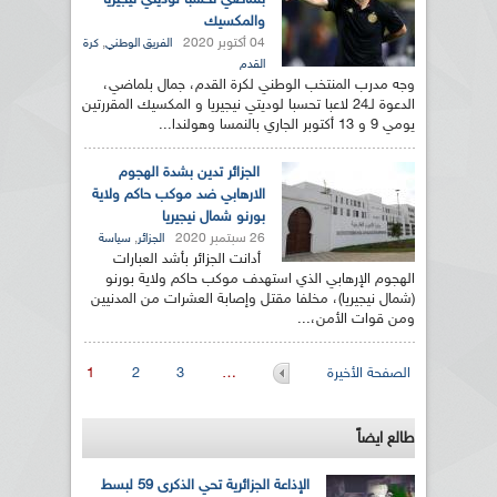
بلماضي تحسبا لوديتي نيجيريا
والمكسيك
04 أكتوبر 2020
,
الفريق الوطني
كرة
القدم
وجه مدرب المنتخب الوطني لكرة القدم، جمال بلماضي،
الدعوة لـ24 لاعبا تحسبا لوديتي نيجيريا و المكسيك المقررتين
يومي 9 و 13 أكتوبر الجاري بالنمسا وهولندا...
الجزائر تدين بشدة الهجوم
الارهابي ضد موكب حاكم ولاية
بورنو شمال نيجيريا
26 سبتمبر 2020
,
الجزائر
سياسة
أدانت الجزائر بأشد العبارات
الهجوم الإرهابي الذي استهدف موكب حاكم ولاية بورنو
(شمال نيجيريا)، مخلفا مقتل وإصابة العشرات من المدنيين
ومن قوات الأمن،...
الصفحات
الصفحة الأخيرة
…
3
2
1
طالع ايضاً
الإذاعة الجزائرية تحي الذكرى 59 لبسط