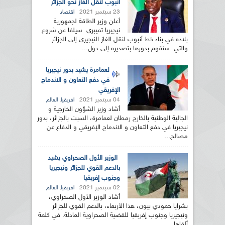
أنبوب لنقل الغاز نحو الجزائر
23 سبتمبر 2021
اقتصاد
أعلن وزير الطاقة لجمهورية
نيجيريا تميبري سيلفا عن شروع
بلاده في بناء خط أنبوب لنقل الغاز النيجيري إلى الجزائر
والتي ستقوم بدورها بتصديره إلى دول...
لعمامرة يشيد بدور نيجيريا
في دفع التعاون و الاندماج
الإفريقي
04 سبتمبر 2021
,
افريقيا
العالم
أشاد وزير الشؤون الخارجية و
الجالية الوطنية بالخارج رمطان لعمامرة، السبت بالجزائر، بدور
نيجيريا في دفع التعاون و الاندماج الإفريقي و الدفاع عن
مصالح...
الوزير الأول الصحراوي يشيد
بالدعم القوي للجزائر ونيجيريا
وجنوب إفريقيا
02 سبتمبر 2021
,
افريقيا
العالم
أشاد الوزير الأول الصحراوي،
بشرايا حمودي بيون، هذا الأربعاء، بالدعم القوي للجزائر
ونيجيريا وجنوب إفريقيا للقضية الصحراوية العادلة. في كلمة
ألقاها...