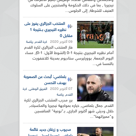
والاجتماعي والثقافي للاتحاد الإفريقي جميع الأطراف في
نيجيريا , بما في ذلك الحكومة والمحتجين على السلوك
العنيف للشرطة, إلى الجلوس...
المنتخب الجزائري يفوز على
نظيره النيجيري بــنتيجة 1
مقابل 0
09 أكتوبر 2020
,
كرة القدم
رياضة
فاز المنتخب الجزائري لكرة القدم
أمام نظيره النيجيري بنتيجة 1-0 (الشوط الأول: 1-0), مساء
اليوم الجمعة, بوورثيرسي ستاديوم بمدينة كلاغنفورت
بالنمسا في...
بلماضي: أبحث عن الصعوبة
بهدف التحسن
07 أكتوبر 2020
,
الفريق الوطني
كرة
,
القدم
رياضة
برر مدرب المنتخب الجزائري لكرة
القدم, جمال بلماضي, خياره بمواجهة نيجيريا والمكسيك,
خلال وديتي شهر أكتوبر الجاري, بـ"نوعية" المنافسين
و"مميزاتهما"...
مديوب و زرقان جديد قائمة