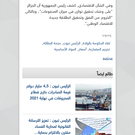
وفي الشأن الاقتصادي, كشف رئيس الجمهورية أن الجزائر
"على وشك تحقيق توازن في ميزان المدفوعات"، وبالتالي
"الخروج من النفق وتحقيق انطلاقة جديدة
للاقتصاد الوطني".
وسوم:
,
,
,
لقاء الحكومة بالولاة
الرئيس تبون
منحة البطالة
,
,
تجريم المضاربة
أسعار
المواد الأساسية
مجتمع
طالع ايضاً
الرئيس تبون : 4,5 مليار دولار
قيمة الصادرات خارج قطاع
المحروقات في نهاية 2021
الرئيس تبون : تعزيز الترسانة
القانونية لمحاربة الفساد
مقترن بالالتزام بحماية...