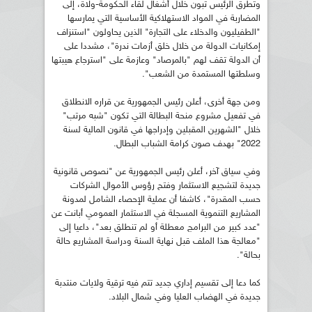
وتطرق الرئيس تبون خلال أشغال لقاء الحكومة-ولاة، إلى
المضاربة في المواد الاستهلاكية الأساسية التي يمارسها
"الطفيليون والدخلاء على التجارة" الذين يحاولون "استنزاف
إمكانيات الدولة من خلال خلق أزمات ندرة"، مشددا على
أن الدولة تقف لهم "بالمرصاد" وعازمة على "استرجاع هيبتها
وسلطتها المستمدة من الشعب".
ومن جهة أخرى، أعلن رئيس الجمهورية عن قراره الانطلاق
في تفعيل مشروع منحة البطالة التي تكون "شبه مرتب"
خلال "الشهرين المقبلين وإدراجها في قانون المالية لسنة
2022" بهدف صون كرامة الشباب البطال.
وفي سياق آخر، أعلن رئيس الجمهورية عن "نصوص قانونية
جديدة لتشجيع الاستثمار وفتح رؤوس الأموال الشركات
حسب المقدرة"، كاشفا أن عملية الإحصاء الشامل لمدونة
المشاريع التنموية المسجلة في الاستثمار العمومي أبانت عن
"عدد كبير من البرامج معطلة أو لم تنطلق بعد"، داعيا إلى
"معالجة هذا الملف قبل نهاية السنة ودراسة المشاريع حالة
بحالة".
كما دعا إلى تقسيم إداري جديد تتم فيه ترقية ولايات منتدبة
جديدة في الهضاب العليا وفي شمال البلاد.