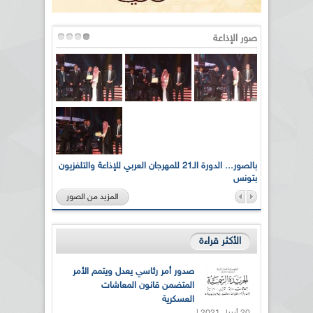
صور الإذاعة
لى أرواح
بالصور... الدورة الـ21 للمهرجان العربي للإذاعة والتلفزيون
بتونس
المزيد من الصور
الأكثر قراءة
صدور أمر رئاسي يعدل ويتمم الأمر
المتضمن قانون المعاشات
العسكرية
20 أبريل 2021 |