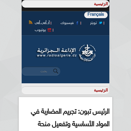
Français
آر أس أس
تويتر
فيسبوك
يوتيوب
‏بحث ‏
استمارة البحث
الرئيس تبون: تجريم المضاربة في
المواد الأساسية وتفعيل منحة