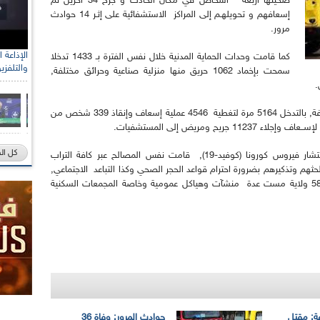
ضحيتها أربعة أشخاص في مكان الحادث و جرح 34 آخرين تم
إسعافهم و تحويلهـم إلى المراكز الاستشفائية على إثـر 14 حوادث
مرور.
كما قامت وحدات الحماية المدنية خلال نفس الفترة بـ 1433 تدخلا
والتلفزي
سمحت بإخماد 1062 حريق منها منزلية صناعية وحرائق مختلفة,
كما قامت نفس الوحدات في مجال العمليات المختلفة, بالتدخل 5164 مرة لتغطية 4546 عملية إسعاف وإنقاذ 339 شخص من
كل ال
أما فيما يخص النشاطات المتعلقة بالوقاية من انتشار فيروس كورونا (كوفيد-19), قامت نفس المصالح عبر كافة التراب
اطنين لحثهم وتذكيرهم بضرورة احترام قواعد الحجر الصحي وكذا التباعد الاجتماعي,
بالإضافة إلى القيام بـ 147 عملية تعقيم عامة عبر 58 ولاية مست عدة منشآت وهياكل عمومية وخاصة المجمعات السكنية
عة: مقتل
حوادث المرور: وفاة 36