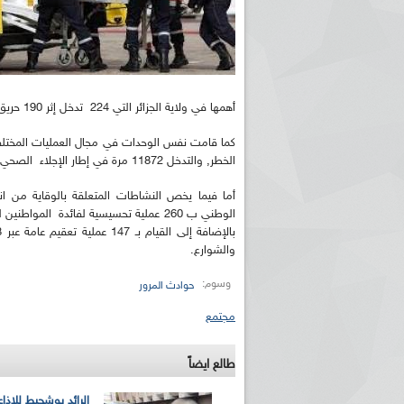
أهمها في ولاية الجزائر التي 224 تدخل إثر 190 حريق.
الخطر, والتدخل 11872 مرة في إطار الإجلاء الصحي لإســعاف وإجلاء 11237 جريح ومريض إلى المستشفيات.
الوطني ب 260 عملية تحسيسية لفائدة المو
والشوارع.
وسوم:
حوادث المرور
مجتمع
طالع ايضاً
الرائد بوشحيط للإذا