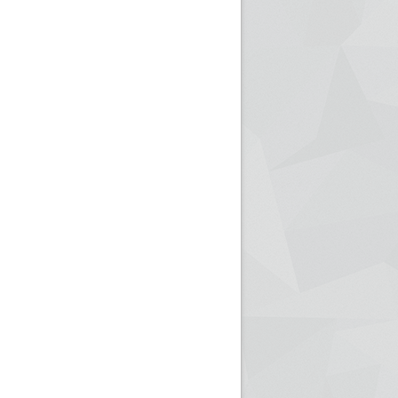
ريم الإذاعة الجزائرية للرياضيين البارالمبيين المتوجين
بالصور... اللقاء الوطني لمديري الإذ
اليات في طوكيو
حول مرافقة وتغطية الإنتخابات المحلية لـ27 نوفمب