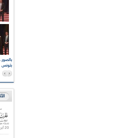
اعات الوطنية والجهوية
الإذاعة الجزائرية تقف دقيقة صمت ترحما على أرواح شهداء
ر 2021
17 أكتوبر 1961
بتونس
الأ
20 أبريل 2021 |