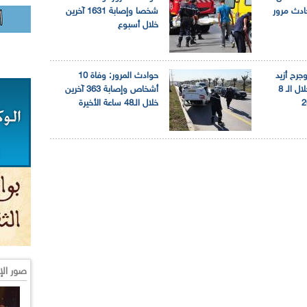
خصا في 55 حادث مرور
شخصا وإصابة 1631 آخرين
خلال أسبوع
ص وجرح أزيد
حوادث المرور: وفاة 10
من 22 ألف آخرين خلال الـ 8
أشخاص وإصابة 363 آخرين
خلال الـ48 ساعة الأخيرة
صور الإ