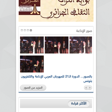
صور الإذاعة
لى أرواح
بالصور... الدورة الـ21 للمهرجان العربي للإذاعة والتلفزيون
بتونس
المزيد من الصور
الأكثر قراءة