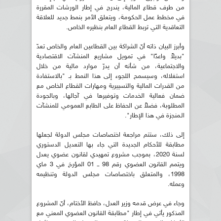
من طرف قطاع المالية، يندرج في إطار الورشات المقررة
في مخطط عمل الحكومة، ويتعلق الأمر بنمط جديد للعلاقة
التعاقدية التي تربط القطاع العام بنظيره الخاص.
وأبرز البيان ذاته أنّ الشراكة بين القطاعين العام والخاص تعدّ
"بديلاً واعدًا" في تمويل مشاريع المنشآت الاقتصادية
والاجتماعية، من شأنه أن يدرّ موارد مالية من خلال
استغلاله، وسيسمح اللجوء إلى هذا النمط بـ "بالاستفادة
من القدرات المالية والتسييرية ومهارات القطاع الخاص مع
ضمان فعالية الخدمات وتوفيرها في آجالها، وبالجودة
المطلوبة، فضلاً عن الحفاظ على الطابع العمومي للمنشآت
الـمنجزة في هذا الإطار".
إلى ذلك، ستتم مراجعة اختصاصات مجلس الدولة لجعلها
مطابقة للأحكام الجديدة التي جاء بها التعديل الدستوري
لسنة 2020، بموجب مشروع تمهيدي لقانون عضوي يعدل
ويتمم القانون العضوي رقم 98 ــ 01 المؤرخ في 3 ماي
1998، والمتعلق باختصاصات مجلس الدولة وتنظيمه
وعمله.
وجاء في عرض قدمه وزير العدل، حافظ الأختام، أنّ المشروع
المذكور يأتي في إطار "مطابقة القانون العضوي المعني مع