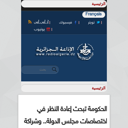
Français
آر أس أس
تويتر
فيسبوك
يوتيوب
‏بحث ‏
استمارة البحث
الحكومة تبحث إعادة النظر في
اختصاصات مجلس الدولة.. وشراكة