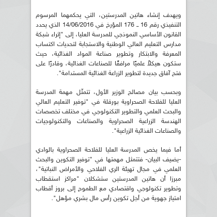
ويهدف إنشاء هاتين المدرستين، التي يحكمهما المرسوم
التنفيذي رقم 16 ــ 176 المؤرخ في 14/06/2016 الذي يحدد
القانون الأساسي النموذجي للمدرسة العليا، إلى "إثراء شبكة
مدارس التعليم العالي الوطنية والاستجابة لتحديات اكتساب
المعرفة والابتكار وتطوير صناعة المواد الغذائية، حيث
ستكون هيكلاً علميًا مرافقًا للصناعات الغذائية، وقادرًا على
فتح آفاق جديدة لتطوير الزراعة الغذائية المستدامة".
وبحسب بيان مصالح الوزير الأول، تتمثّل مهمة المدرسة
العليا للفلاحة الصحراوية بورقلة في "توفير التعليم العالي
والبحث العلمي والتطوير التكنولوجي في مختلف تخصصات
الهندسة الزراعية الصحراوية والصناعات والتكنولوجيات
والصناعات الغذائية الزراعية".
أما فيما يخص المدرسة العليا للفلاحة الصحراوية بالوادي
-يضيف البيان- فتتمثل مهمتها في "توفير التكوين والبحث
العلمي في مجال تهيئة الري الفلاحي والأمراض النباتية"،
مبرزا أن هاتين المدرستين ستشكلان "مراكز استقطاب
وتطوير تكنولوجي واقتصادي مع الطموح إلى بروز أقطاب
امتياز جهوية من أجل تكوين رأس مال بشري مؤهل".