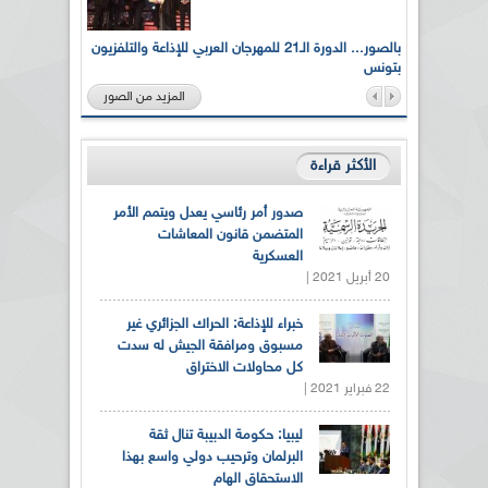
لى أرواح
بالصور... الدورة الـ21 للمهرجان العربي للإذاعة والتلفزيون
بتونس
المزيد من الصور
الأكثر قراءة
صدور أمر رئاسي يعدل ويتمم الأمر
المتضمن قانون المعاشات
العسكرية
20 أبريل 2021 |
خبراء للإذاعة: الحراك الجزائري غير
مسبوق ومرافقة الجيش له سدت
كل محاولات الاختراق
22 فبراير 2021 |
ليبيا: حكومة الدبيبة تنال ثقة
البرلمان وترحيب دولي واسع بهذا
الاستحقاق الهام