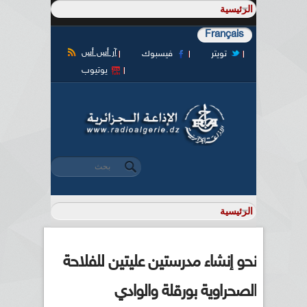
Français
آر أس أس
تويتر
فيسبوك
يوتيوب
‏بحث ‏
استمارة البحث
نحو إنشاء مدرستين عليتين للفلاحة
الصحراوية بورقلة والوادي