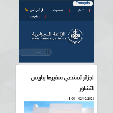
Français
آر أس أس
تويتر
فيسبوك
يوتيوب
‏بحث ‏
استمارة البحث
الجزائر تستدعي سفيرها بباريس
للتشاور
02/10/2021 - 18:00