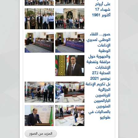
على أرواح
شهداء 17
أكتوبر 1961
بالصور... اللقاء
الوطني لمديري
الإذاعات
الوطنية
والجهوية حول
مرافقة وتغطية
الإنتخابات
المحلية لـ27
نوفمبر 2021
حفل تكريم الإذاعة
الجزائرية
للرياضيين
البارالمبيين
المتوجين
بالمداليات في
طوكيو
المزيد من الصور