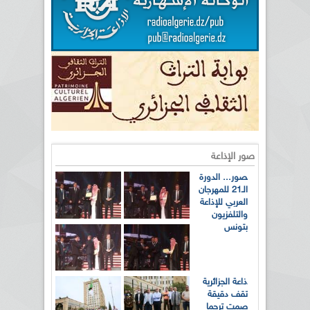
صور الإذاعة
بالصور... الدورة
الـ21 للمهرجان
العربي للإذاعة
والتلفزيون
بتونس
الإذاعة الجزائرية
تقف دقيقة
صمت ترحما