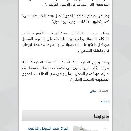
المؤسفة التي صدرت عن الرئيس الفرنسي".
وعبر عن احتجاج باماكو "القوي" لمثل هذه التصريحات التي"
تضر بتطوير العلاقات الودية بين الدول".
ودعا ديوب، "السلطات الفرنسية إلى ضبط النفس، وتجنب
الأحكام القيمية، و اتباع نهج بناء قائم على الاحترام المتبادل
من أجل التركيز على الأساسيات، ولا سيما مكافحة الإرهاب
في منطقة الساحل".
وجدد رئيس الدبلوماسية المالية، "استعداد الحكومة للبناء
مع الشركاء الذين يرغبون في علاقات صادقة ومنسقة، مع
احترام مبدأ عدم التدخل، بما يتوافق مع التطلعات الحقوق
المشروعة للشعب المالي".
وسوم:
مالي
العالم
طالع ايضاً
الجزائر تفند التمويل المزعوم