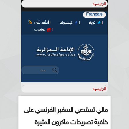
Français
آر أس أس
تويتر
فيسبوك
يوتيوب
‏بحث ‏
استمارة البحث
مالي تستدعي السفير الفرنسي على
خلفية تصريحات ماكرون المثيرة