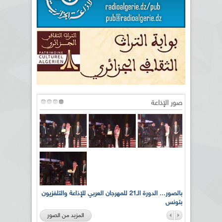
صور الإذاعة
لى أرواح
بالصور... الدورة الـ21 للمهرجان العربي للإذاعة والتلفزيون
بتونس
المزيد من الصور