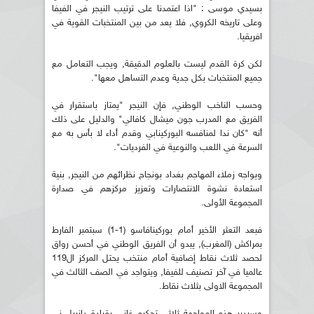
بسيدي موسى : "اذا اعتمدنا على ترتيب النيجر في الفيفا
وعلى تاريخه الكروي, فلا يعد من بين المنتخبات القوية في
افريقيا.
لكن كرة القدم ليست بالعلوم الدقيقة, ويجب التعامل مع
جميع المنتخبات بكل جدية وعدم التساهل معها".
وحسب الناخب الوطني, فإن النيجر "يمتاز باستقرار في
الفريق مع المدرب جون ميشال كافالي" والدليل على ذلك
أنه "كان ندا لمنافسه البوركينابي وقدم أداء لا بأس به مع
السرعة في اللعب والنوعية في الفرديات".
ويواجه زملاء المهاجم بغداد بونجاح نظرائهم من النيجر, بنية
استعادة نشوة الانتصارات وتعزيز مركزهم في صدارة
المجموعة الأولى.
فبعد التعثر الأخير أمام بوركينافاسو (1-1) سبتمبر الفارط
بمراكش (المغرب), يبدو أن الفريق الوطني في أحسن رواق
لحصد ثلاث نقاط إضافية أمام منتخب يحتل المركز ال119
عالميا في آخر تصنيف للفيفا, ويتواجد في الصف الثالث في
المجموعة الاولى بثلاث نقاط.
وسيدير هذه المواجهة ثلاثي تحكيم غاني بقيادة دانييل ني