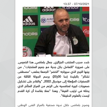
07/10/2021 - 13:37
شدد مدرب المنتخب الجزائري, جمال بلماضي, هذا الخميس,
على ضرورة "التعامل بكل جدية مع جميع المنتخبات", من
بينها النيجر الذي سيواجه "الخضر" الجمعة بملعب "مصطفى
تشاكر" بالبليدة (سا 00ر20) برسم الجولة الثالثة عن
التصفيات المؤهلة إلى مونديال 2022, "والقادر على تشكيل
صعوبات كبيرة لمنافسيه على الرغم من المركز المتأخر الذي
يحتله في ترتيب الفيفا", وهذا "عملا بقاعدة أن كرة القدم
ليست بالعلوم الدقيقة".
وصرح بلماضي خلال ندوة صحفية بالمركز الفني الوطني