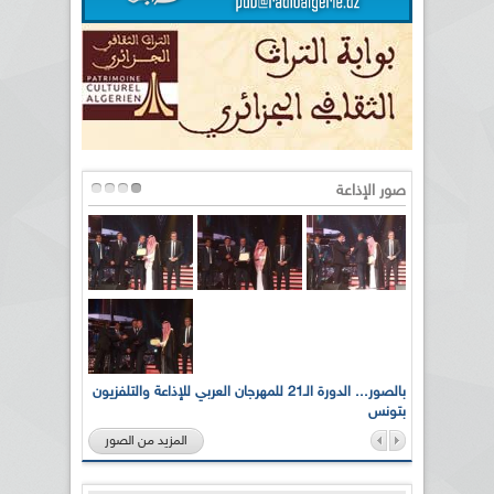
صور الإذاعة
لى أرواح
بالصور... الدورة الـ21 للمهرجان العربي للإذاعة والتلفزيون
بتونس
المزيد من الصور