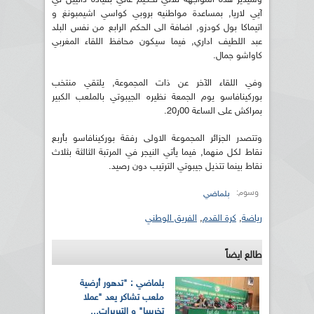
آيي لاريا, بمساعدة مواطنيه بروبي كواسي اشيمبونغ و
اتيماكا بول كودزو, اضافة الى الحكم الرابع من نفس البلد
عبد اللطيف اداري, فيما سيكون محافظ اللقاء المغربي
كاواشو جمال.
وفي اللقاء الآخر عن ذات المجموعة, يلتقي منتخب
بوركينافاسو يوم الجمعة نظيره الجيبوتي بالملعب الكبير
بمراكش على الساعة 00ر20.
وتتصدر الجزائر المجموعة الاولى رفقة بوركينافاسو بأربع
نقاط لكل منهما, فيما يأتي النيجر في المرتبة الثالثة بثلاث
نقاط بينما تتذيل جيبوتي الترتيب دون رصيد.
وسوم:
بلماضي
رياضة
,
كرة القدم
,
الفريق الوطني
طالع ايضاً
بلماضي : "تدهور أرضية
ملعب تشاكر يعد "عملا
تخريبيا" و التبريرات...