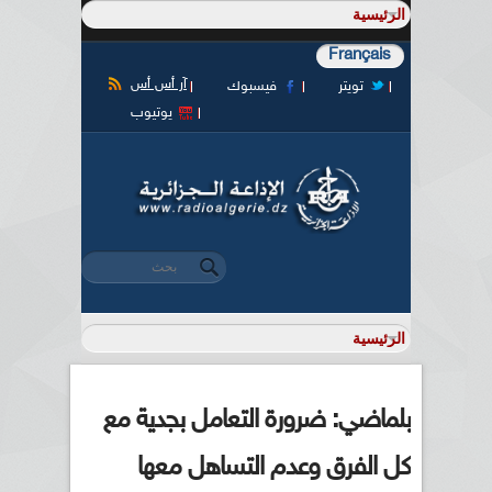
Français
آر أس أس
تويتر
فيسبوك
يوتيوب
‏بحث ‏
استمارة البحث
بلماضي: ضرورة التعامل بجدية مع
كل الفرق وعدم التساهل معها