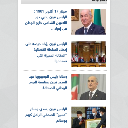
طالع ايضاً
مجازر 17 أكتوبر 1961 :
الرئيس تبون يحيي دور
اللاعبين القدامى خارج الوطن
في إحياء...
الرئيس تبون يؤكد حرصه على
إعطاء السلطة القضائية
"المكانة المميزة التي
تستحقها...
رسالة رئيس الجمهورية عبد
المجيد تبون بمناسبة اليوم
الوطني للصحافة
الرئيس تبون يسدي وسام
"عشير" للصحفي الراحل كريم
بوسالم