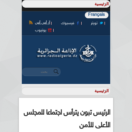
Français
آر أس أس
تويتر
فيسبوك
يوتيوب
‏بحث ‏
استمارة البحث
الرئيس تبون يترأس اجتماعا للمجلس
الأعلى للأمن