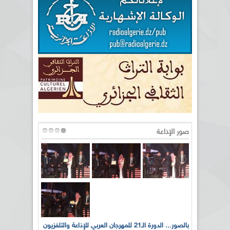
صور الإذاعة
لى أرواح
بالصور... الدورة الـ21 للمهرجان العربي للإذاعة والتلفزيون