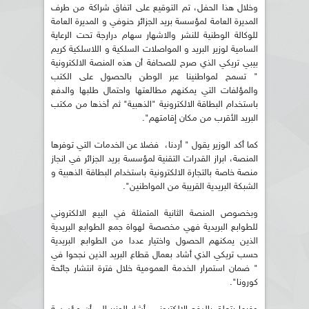
وخلال هذا الحفل، تم التوقيع على اتفاق شراكة من طرف
المديرة العامة لمؤسسة بريد الجزائر حنوفي و المديرة العامة
للوكالة الوطنية للنشر والاشهار سهام درارجة تحت الرعاية
السامية لوزير البريد و المواصلات السلكية و اللاسلكية كريم
بيبي تريكي الذي صرح للصحافة أن هذه المنصة الالكترونية
" تسمح لمواطنينا عبر الوطن بالحصول على الكتب
والمؤلفات التي يمكنهم مطالعتها واحتمال طلبها والدفع
باستخدام البطاقة الالكترونية "الذهبية" ثم أخذها من مكتب
البريد الأقرب من مكان إقامتهم".
كما أكد الوزير يقول " أردنا، فضلا عن الخدمات التي توفرها
المنصة، ابراز القدرات التقنية لمؤسسة بريد الجزائر في انجاز
منصة خاصة بالتجارة الالكترونية باستخدام البطاقة الذهبية و
الشبكة البريدية القريبة من المواطنين".
وبخصوص المنصة الثانية المتمثلة في البيع الالكتروني
للطوابع البريدية فهي مخصصة لهواة جمع الطوابع البريدية
الذين يمكنهم الحصول واختيار عددا من الطوابع البريدية
حسب تريكي الذي أشاد بعمال قطاع البريد الذين نجحوا في
" ضمان استمرار الخدمة العمومية خلال فترة انتشار جائحة
كورونا".