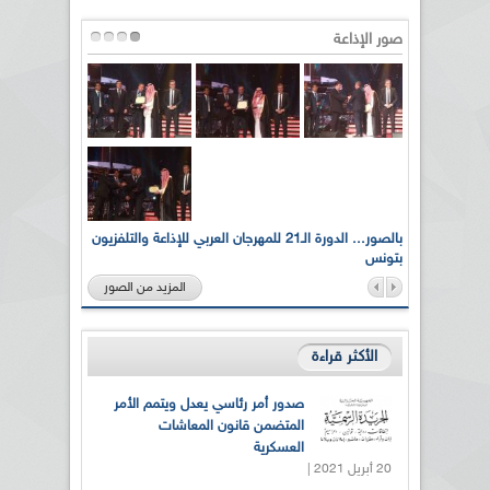
صور الإذاعة
لى أرواح
بالصور... الدورة الـ21 للمهرجان العربي للإذاعة والتلفزيون
بتونس
المزيد من الصور
الأكثر قراءة
صدور أمر رئاسي يعدل ويتمم الأمر
المتضمن قانون المعاشات
العسكرية
20 أبريل 2021 |