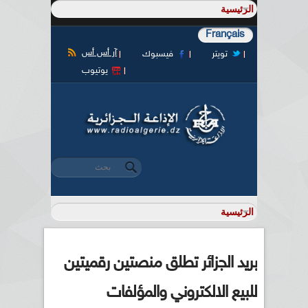
Français
آر أس أس
تويتر
فيسبوك
يوتيوب
‏بحث ‏
استمارة البحث
بريد الجزائر تطلق منصتين رقميتين
للبيع الالكتروني والمؤلفات