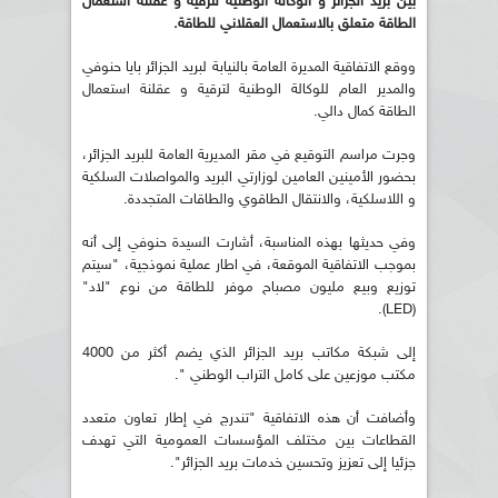
بين بريد الجزائر و الوكالة الوطنية لترقية و عقلنة استعمال
الطاقة متعلق بالاستعمال العقلاني للطاقة
.
ووقع الاتفاقية المديرة العامة بالنيابة لبريد الجزائر بايا حنوفي
والمدير العام للوكالة الوطنية لترقية و عقلنة استعمال
الطاقة كمال دالي.
وجرت مراسم التوقيع في مقر المديرية العامة للبريد الجزائر،
بحضور الأمينين العامين لوزارتي البريد والمواصلات السلكية
و اللاسلكية، والانتقال الطاقوي والطاقات المتجددة.
وفي حديثها بهذه المناسبة، أشارت السيدة حنوفي إلى أنه
بموجب الاتفاقية الموقعة، في اطار عملية نموذجية، "سيتم
توزيع وبيع مليون مصباح موفر للطاقة من نوع "لاد"
(LED).
إلى شبكة مكاتب بريد الجزائر الذي يضم أكثر من 4000
مكتب موزعين على كامل التراب الوطني ".
وأضافت أن هذه الاتفاقية "تندرج في إطار تعاون متعدد
القطاعات بين مختلف المؤسسات العمومية التي تهدف
جزئيا إلى تعزيز وتحسين خدمات بريد الجزائر".