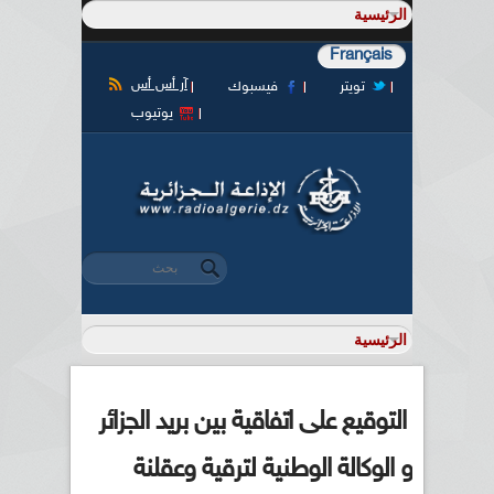
Français
آر أس أس
تويتر
فيسبوك
يوتيوب
‏بحث ‏
استمارة البحث
التوقيع على اتفاقية بين بريد الجزائر
و الوكالة الوطنية لترقية وعقلنة