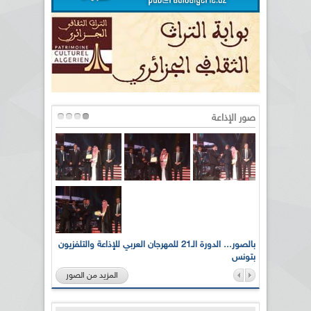
صور الإذاعة
لى أرواح
بالصور... الدورة الـ21 للمهرجان العربي للإذاعة والتلفزيون
بتونس
المزيد من الصور