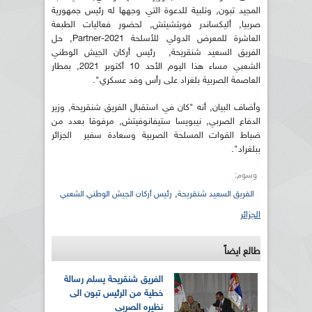
المجيد تبون, وتلبية للدعوة التي وجهها له رئيس جمهورية
صربيا, أليكساندر فويتشيتش, لحضور فعاليات الطبعة
العاشرة للمعرض الدولي للأسلحة Partner-2021, حل
الفريق السعيد شنقريحة, رئيس أركان الجيش الوطني
الشعبي مساء هذا اليوم الأحد 10 أكتوبر 2021, بمطار
العاصمة الصربية بلغراد على رأس وفد عسكري".
وأضاف البيان, أنه "كان في استقبال الفريق شنقريحة, وزير
الدفاع الصربي, نيبويسا ستيفانوفيتش, مرفوقا بعدد من
ضباط القوات المسلحة الصربية وسعادة سفير الجزائر
ببلغراد".
وسوم:
,
الفريق السعيد شنقريحة
رئيس أركان الجيش الوطني الشعبي
الجزائر
طالع ايضاً
الفريق شنقريحة يسلم رسالة
خطية من الرئيس تبون الى
نظيره الصربي