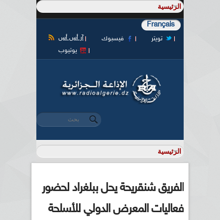
Français
آر أس أس
تويتر
فيسبوك
يوتيوب
‏بحث ‏
استمارة البحث
الفريق شنقريحة يحل ببلغراد لحضور
فعاليات المعرض الدولي للأسلحة