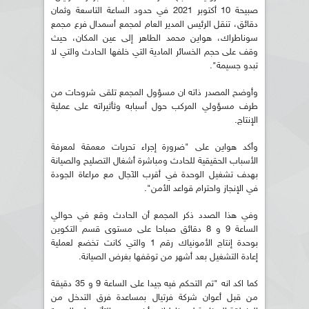
صبيحة 10 أكتوبر 2021 في حدود الساعة التاسعة وثمان
دقائق، تنقل الرئيس المدير العام لمجمع أسمدال فرع مجمع
سوناطراك، هواين محمد الطاهر إلى عين المكان، حيث
وقف على حجم الخسائر المادية التي خلفها الحادث والتي لا
تبدو جسيمة".
وأوضح المصدر ذاته ان مسؤول المجمع تلقى شروحات من
طرف مسؤولي المركب حول أسبابه وثأثيراته على عملية
الإنتاج.
وأكد هواين على "ضرورة إجراء تحريات معمقة لمعرفة
الأسباب الحقيقية للحادث ومباشرة أشغال التصليح والصيانة
بهدف تشغيل الوحدة في أقرب الآجال مع مراعاة الجودة
في الإنجاز واحترام قواعد الأمن".
وفي هذا الصدد ذكر المجمع أن الحادث وقع في حوالي
الساعة 9 و 8 دقائق صباحا على مستوى قسم التكوين
بوحدة إنتاج الأمونياك رقم 1 والتي كانت تخضع لعملية
إعادة التشغيل بعد أشهر من توقفها بغرض الصيانة.
كما اكد انه "تم التحكم فيه جيدا على الساعة 9 و 35 دقيقة
من قبل أعوان شركة فرتيال بمساعدة فرق التدخل من