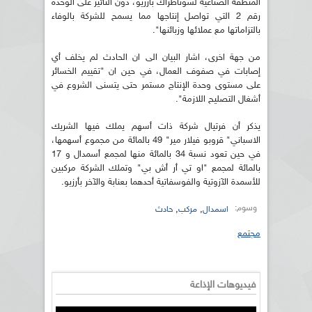
المنطقة الصناعية لسوناطراك بأرزيو، دون التأثير على الوحدة
رقم 2 التي تواصل إنتاجها مما يسمح للشركة بالوفاء
بالتزاماتها مع عملائها وزبائنها".
من جهة اخرى، اشار البيان الى ان الحادث لم يخلف أي
إصابات في صفوف العمال، في حين ان "تقييم الخسائر
على مستوى وحدة الإنتاج مستمر حتى يتسنى الشروع في
أشغال التصليح اللازمة".
يذكر أن فرتيال شركة ذات أسهم يملك فيها الشريك
الاسباني" قروبو فيلار مير" 49 بالمائة من مجموع أسهمها،
في حين تعود نسبة 34 بالمائة منها لمجمع أسمدال و 17
بالمائة لمجمع "او تي أر أش بي" وتملك الشركة مركبين
للأسمدة الآزوتية والفوسفاتية أحدهما بعنابة والآخر بأرزيو.
وسوم:
,
,
اسمدال
مركب
حادث
مجتمع
فيديوهات الإذاعة