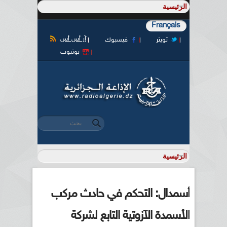
Français
آر أس أس
تويتر
فيسبوك
يوتيوب
‏بحث ‏
استمارة البحث
أسمدال: التحكم في حادث مركب
الأسمدة الآزوتية التابع لشركة