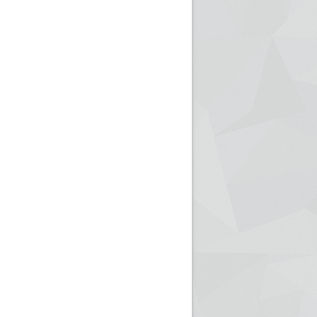
ريم الإذاعة الجزائرية للرياضيين البارالمبيين المتوجين
بالصور... اللقاء الوطني لمديري الإذ
اليات في طوكيو
حول مرافقة وتغطية الإنتخابات المحلية لـ27 نوفمب