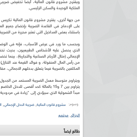
الملكية الوحيدة والسكن الرئيسي.
من جهة أخرى، يقترح مشروع قانون المالية تكريس م
على الإدماج في القاعدة الضريبة بإخضاع جميع ا
باستثناء بعض المداخيل التي تعتبر محررة من الضريبة
وبحسب ما ورد في عرض الأسباب، فإنه في الوضع ال
الذي يحصل عليه الأشخاص الطبيعيون، بحيث تخض
الإجمالي (مثال الأرباح الصناعية والتجارية)، بينما
من رأس المال المنقولة، و فوائد القيمة عند التنازل)،
المكلفين بالضريبة فيما يتعلق بدخلهم الاجمالي، مقار
يتراوح بين 7 و15 بالمائة كحد أقصى للد
مبدأ الشمولية الذي سيؤدي إلى "زيادة في مردودية ا
وسوم:
,
,
مشروع قانون المالية
ضريبة الدخل الإجمالي
ا
الجزائر
,
مجتمع
طالع ايضاً