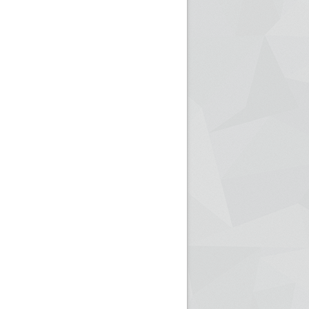
ريم الإذاعة الجزائرية للرياضيين البارالمبيين المتوجين
بالصور... اللقاء الوطني لمديري الإذ
اليات في طوكيو
حول مرافقة وتغطية الإنتخابات المحلية لـ27 نوفمب