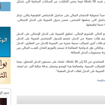
ويقترح مشروع قانون المالية، أيضا تخفيض ضريبي قدره 50 بالمائة فيما يخص التنازلات عن السكنات الجماعية التي تشكل
بدأ شمولية الاخضاع الجبائي على مداخيل الاشخاص الطبيعية والتي ترتكز
لمداخيل التي يحققها الشخص، ضمن جدول الضريبة على الدخل الاجمالي،
 نسبة لطبيعتها.
حالي للتشريع الجبائي، تنطبق الضريبة على الدخل الإجمالي على الدخل
ع فئات معينة من الدخل تخضع للجدول التصاعدي لضريبة على الدخل
 تخضع فئات أخرى لضرائب نسبية محررة من الضريبة (الدخل من العقاري، الدخل
 وبالتالي فإن ازدواجية المعالجة لا تسمح بالتوزيع العادل للعبء الجبائي بين
نة بمستويات الدخل المماثلة.
ويتراوح متوسط معدل الضريبة المستمد من الجدول التصاعدي من 22 إلى 30 بالمائة، اعتماد على مستوى الدخل المحقق، بينما
خل الخاضع للضرائب النسبية، ولمعالجة هذا الوضع وضمان عدالة جبائية أكبر، تم اعتماد
لضريبة على الدخل لفئات الدخل المعنية".
لحكومة
صور الإ