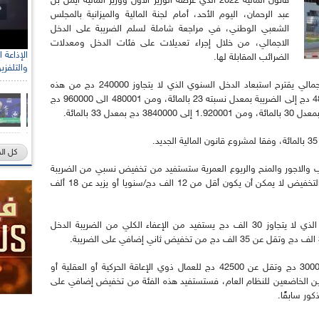
قانون المالية 2022 الذي عرضه الوزير الاول ووزير المالية أيمن بن
عبد الرحمان، اليوم الأحد، أمام لجنة المالية والميزانية بالمجلس
الشعبي الوطني، في مراجعة شاملة لسلم الضريبة على الدخل
الاجمالي، من خلال إجراء تعديلات على فئات الدخل ومعدلات
الضرائب المقابلة لها.
والتلفزي
وبالتالي، فإن السلم الجديد للضريبة على الدخل الإجمالي يقترح استبعاد الدخل السنوي الذي لا يتجاوز 240000 دج من هذه
الضريبة، بينما يخضع الدخل من 240001 الى 480000 دج إلى الضريبة بمعدل نسبته 23 بالمائة، ومن 480001 الى 960000 دج
كل ال
ب والاجور والمنح والريوع العمرية ستستفيد من تخفيض نسبي من الضريبة
الإجمالية بنسبة 40 بالمائة، مع الاشارة إلى أن هذا التخفيض لا يمكن أن يكون أقل من 12 الف دج/سنويا أو يزيد عن 18 ألف
ويؤكد مشروع قانون المالية 2022 أيضًا أنّ الدخل الذي لا يتجاوز 30 الف دج يستفيد من الإعفاء الكلي من الضريبة الدخل
ووفقا للنص نفسه، فإنّ المداخيل التي تزيد عن 30000 دج وتقل عن 42500 دج للعمال ذوي الإعاقة الحركية أو العقلية أو
دين الخاضعين للنظام العام، فستستفيد هذه الفئة من تخفيض إضافي على
كور سابقًا.