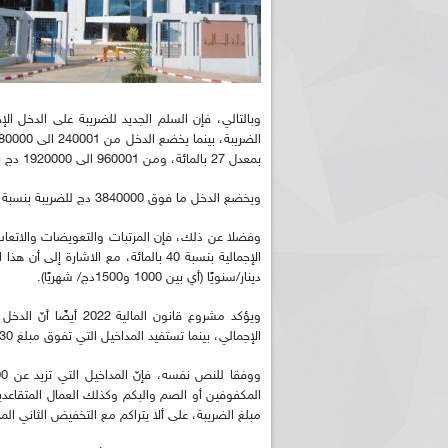
بمعدل 27 بالمائة، ومن 960001 الى 1920000 دج بمعدل 30 بالمائة، ومن 1.920001 إلى 3840000 دج بمعدل 33 بالمائة.
ويخضع الدخل ما فوق 3840000 دج للضريبة بنسبة 35 بالمائة، وفقا لمشروع قانون المالية الجديد.
وفضلا عن ذلك، فإن المرتبات والتعويضات والاتعا
دينار/سنويًا (أي بين 1000 و1500دج/ شهريًا).
الإجمالي، بينما تستفيد المداخيل التي تفوق مبلغ 30 الف دج وتقل عن 35 الف دج من تخفيض ثاني إضافي على الضريبة.
المكفوفين أو الصم والبكم وكذلك العمال المتقاع
مبلغ الضريبة، على ألا يتراكم مع التخفيض الثاني المذ