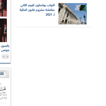
النواب يواصلون لليوم الثاني
مناقشة مشروع قانون المالية
لـ 2021
اعات الوطنية والجهوية
الإذاعة الجزائرية تقف دقيقة صمت ترحما على أرواح شهداء
ر 2021
17 أكتوبر 1961
بتونس
الأ
20 أبريل 2021 |