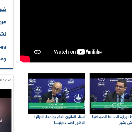
ضيف
عرو
نشا
وجو
وم
فيديوها
 بوزارة الصناعة الصيدلانية
استاذ القانون العام بجامعة الجزائر1
اش بشير
الدكتور احمد دخينيسة