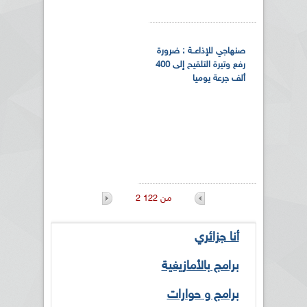
صنهاجي للإذاعــة : ضرورة
رفع وتيرة التلقيح إلى 400
ألف جرعة يوميا
2 من 122
أنا جزائري
برامج بالأمازيغية
برامج و حوارات