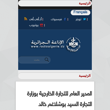
Français
آر أس أس
تويتر
فيسبوك
يوتيوب
‏بحث ‏
استمارة البحث
المدير العام للتجارة الخارجية بوزارة
التجارة السيد بوشلاغم خالد