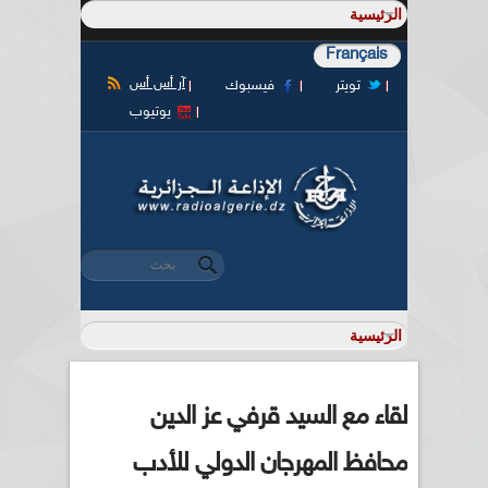
Français
آر أس أس
تويتر
فيسبوك
يوتيوب
‏بحث ‏
استمارة البحث
لقاء مع السيد قرفي عز الدين
محافظ المهرجان الدولي للأدب