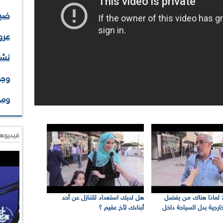
ضيف
عرو
نشا
وجو
وم
فيديوها
: لماذا هناك من يفضل
هل لديك استعداد للتنازل عن أحد
خارجية بدل السياحة داخل
أبناءك لأخ عقيم ؟