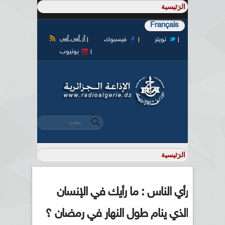
Français
آر أس أس
تويتر
فيسبوك
يوتيوب
‏بحث ‏
استمارة البحث
رأي الناس : ما رأيك في الإنسان
الذي ينام طول النهار في رمضان ؟