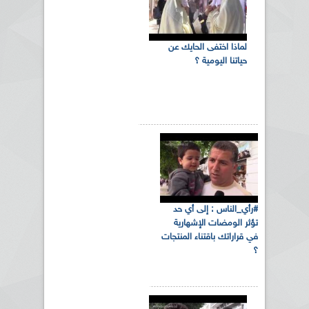
لماذا اختفى الحايك عن
حياتنا اليومية ؟
#رأي_الناس : إلى أي حد
تؤثر الومضات الإشهارية
في قراراتك باقتناء المنتجات
؟