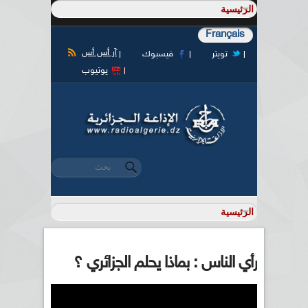
Français
آر أس أس
تويتر
فيسبوك
يوتيوب
‏بحث ‏
استمارة البحث
رأي الناس : بماذا يحلم الجزائري ؟