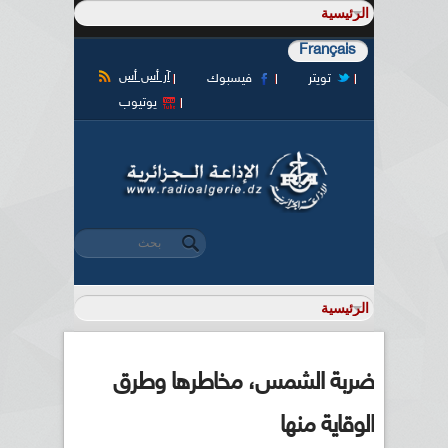
Français
آر أس أس
تويتر
فيسبوك
يوتيوب
‏بحث ‏
استمارة البحث
ضربة الشمس، مخاطرها وطرق
الوقاية منها