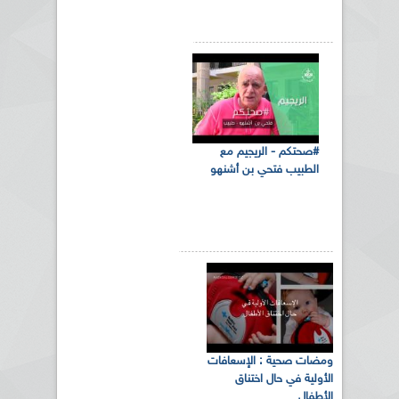
#صحتكم - الريجيم مع
الطبيب فتحي بن أشنهو
ومضات صحية‬ : الإسعافات
الأولية في حال اختناق
الأطفال