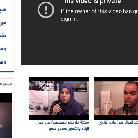
ضيف
عرو
نشا
وجو
وم
فيديوها
رالجزائر تقرأ قادة الزاوي
ممثلة دار نشر متخصصة في مجال
البناء والتعمير سعدو سمية