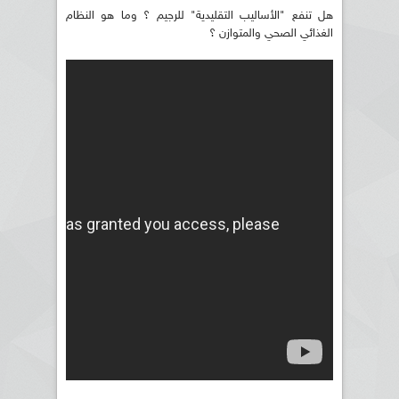
هل تنفع "الأساليب التقليدية" للرجيم ؟ وما هو النظام
الغذائي الصحي والمتوازن ؟