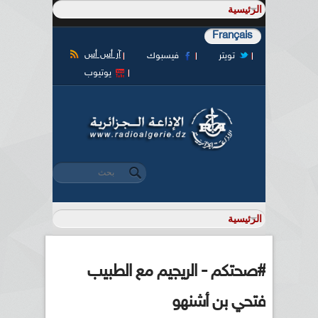
Français
آر أس أس
تويتر
فيسبوك
يوتيوب
‏بحث ‏
استمارة البحث
#صحتكم - الريجيم مع الطبيب
فتحي بن أشنهو