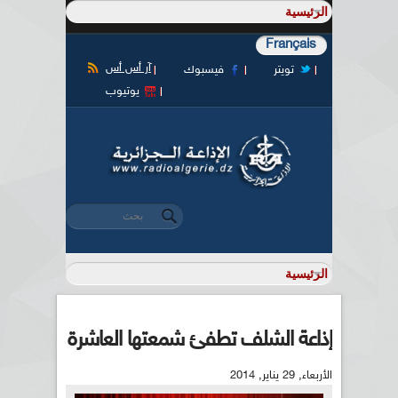
Français
آر أس أس
تويتر
فيسبوك
يوتيوب
‏بحث ‏
استمارة البحث
إذاعة الشلف تطفئ شمعتها العاشرة
الأربعاء, 29 يناير, 2014