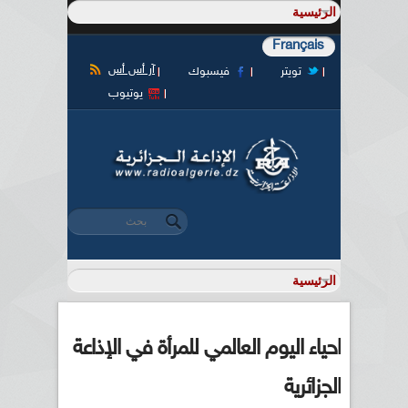
Français
آر أس أس
تويتر
فيسبوك
يوتيوب
‏بحث ‏
استمارة البحث
احياء اليوم العالمي للمرأة في الإذاعة
الجزائرية