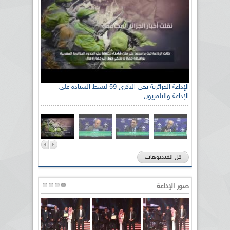
رئيس اللجنة الوطنية الجزائرية للتضامن مع الشعب
الإذاعة الجزائرية تحي الذكرى 59 لبسط السيادة على
الإذاعة والتلفزيون
الصحراوي السيد سعيد العياشي
كل الفيديوهات
صور الإذاعة